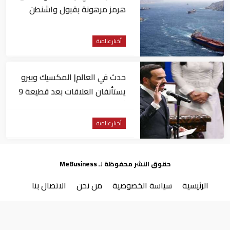
هرمز مرهونة بقبول واشنطن
الكامل لشروط طهران
أخبار عالمية
حدث في العالم| المكسيك وبيرو
يستأنفان العلاقات بعد قطيعة 9
أشهر.. وتنصيب رئيسا جديدا
لكولومبيا
أخبار عالمية
حقوق النشر محفوظة لـ MeBusiness
الرئيسية
سياسة الخصوصية
من نحن
الاتصال بنا