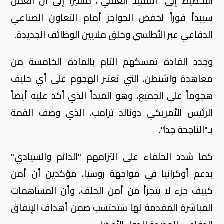
التخطيط إلى "التنفيذ العملي"، مشيراً إلى أن العمل
سيبدأ فوراً لخفض الحواجز أمام التعاون الصناعي
الدفاعي عبر الأطلسي وخلق ملايين الوظائف الجديدة.
وجدد القادة تمسكهم التام بالمادة الخامسة من
معاهدة واشنطن، التي تعتبر الهجوم على أي حليف
هجوماً على الجميع، وهو المبدأ الذي أكد عليه أيضاً
الرئيس الأمريكي دونالد ترامب، الذي وصف القمة
بـ"الناجحة جدا".
كما شدد الحلفاء على التزامهم "الدائم والسيادي"
بدعم أوكرانيا في مواجهة روسيا، مؤكدين أن أمن
كييف جزء لا يتجزأ من أمن الحلف، وأن المساهمات
المباشرة المقدمة لها ستحتسب ضمن أهداف الإنفاق