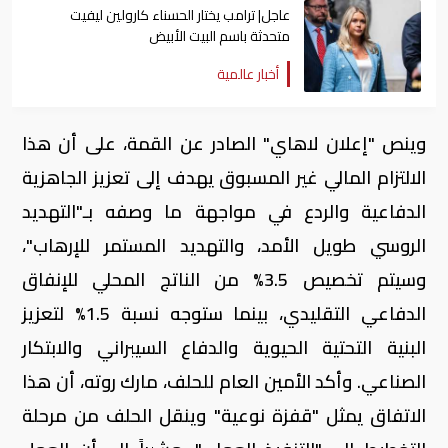
عاجل| ترامب يختار الحسناء كارولين ليفيت
متحدثة باسم البيت الأبيض
أخبار عالمية
وينص "إعلان لاهاي" الصادر عن القمة، على أن هذا
الالتزام المالي غير المسبوق يهدف إلى تعزيز الجاهزية
الدفاعية والردع في مواجهة ما وصفه بـ"التهديد
الروسي طويل الأمد، والتهديد المستمر للإرهاب"،
وسيتم تخصيص 3.5% من الناتج المحلي للإنفاق
الدفاعي التقليدي، بينما ستوجه نسبة 1.5% لتعزيز
البنية التحتية الحيوية والدفاع السيبراني والابتكار
الصناعي. وأكد الأمين العام للحلف، مارك روته، أن هذا
الاتفاق يمثل "قفزة نوعية" وينقل الحلف من مرحلة