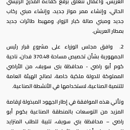
العريش، وأعمال تتعلق برفع كفاءة المدرج الرئيسي
الحالي، وإنشاء ممر مواز جديد، وإنشاء مبني ركاب
جديد ومبني صالة كبار الزوار، ومهبط طائرات جديد
بمطار العريش.
2. وافق مجلس الوزراء على مشروع قرار رئيس
الجمهورية بشأن تخصيص مساحة 370.48 فدان، ناحية
كوم أبو راضي - محافظة بنى سويف، من الأراضي
المملوكة للدولة ملكية خاصة، لصالح الهيئة العامة
للتنمية الصناعية، لاستخدامها في الأنشطة الصناعية.
وتأتي هذه الموافقة في إطار الجهود المبذولة لإقامة
المزيد من التوسعات بالمنطقة الصناعية بكوم أبو
راضي – محافظة بني سويف، تلبية للطلب المتزايد