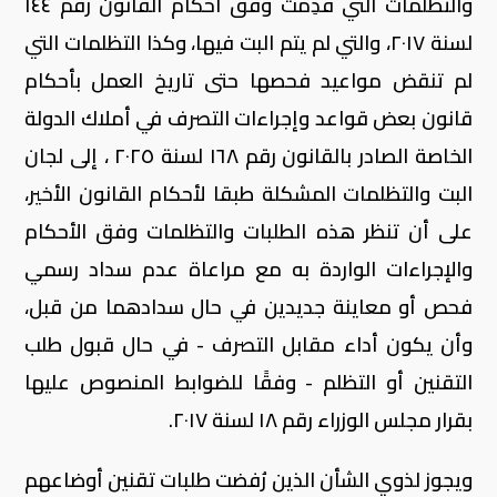
والتظلمات التي قٌدِمت وفق أحكام القانون رقم ١٤٤
لسنة ٢٠١٧، والتي لم يتم البت فيها، وكذا التظلمات التي
لم تنقض مواعيد فحصها حتى تاريخ العمل بأحكام
قانون بعض قواعد وإجراءات التصرف في أملاك الدولة
الخاصة الصادر بالقانون رقم ١٦٨ لسنة ۲۰۲٥ ، إلى لجان
البت والتظلمات المشكلة طبقا لأحكام القانون الأخير،
على أن تنظر هذه الطلبات والتظلمات وفق الأحكام
والإجراءات الواردة به مع مراعاة عدم سداد رسمي
فحص أو معاينة جديدين في حال سدادهما من قبل،
وأن يكون أداء مقابل التصرف - في حال قبول طلب
التقنين أو التظلم - وفقًا للضوابط المنصوص عليها
بقرار مجلس الوزراء رقم ۱۸ لسنة ٢٠١٧.
ويجوز لذوي الشأن الذين رُفضت طلبات تقنين أوضاعهم