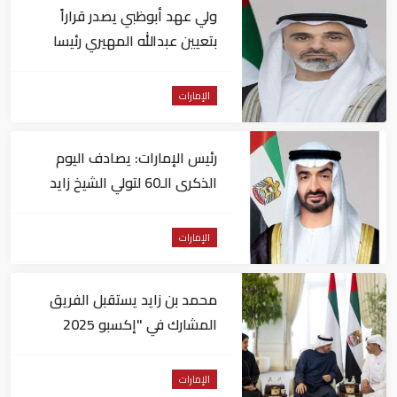
ولي عهد أبوظبي يصدر قراراً
بتعيين عبدالله المهيري رئيسا
لـ"أبوظبي للتراث"
الإمارات
رئيس الإمارات: يصادف اليوم
الذكرى الـ60 لتولي الشيخ زايد
حكم أبوظبي
الإمارات
محمد بن زايد يستقبل الفريق
المشارك في "إكسبو 2025
أوساكا" ويتبادل الأحاديث الودية
معهم
الإمارات