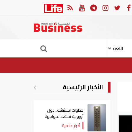
ية تعلن إصابة 11 مدنيا في هجوم حوثي على نجران
ارت
اللغة
الأخبار الرئيسية
خطوات استثنائية.. دول
أوروبية تستعد لمواجهة
موجة حر غير مسبوقة
أخبار عالمية