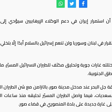
أن استمرار إيران في دعم الوكلاء الإرهابيين سيؤدي إلى
ر في لبنان وسوريا ولن تنعم إسرائيل بالسلام أبدًا إلّا بتخلي 
تخللته غارات جوية وتحليق مكثف للطيران الاسرائيل المسيّر، م
ق الجنوبية.
 جل البحر عند مدخل مدينة صور، بالتزامن مع شن الطيران ال
 السعديات، فيما واصل الطيران المسيّر تحليقه منذ ساعات ال
يلى غارة جديدة على بلدة المنصوري في قضاء صور.