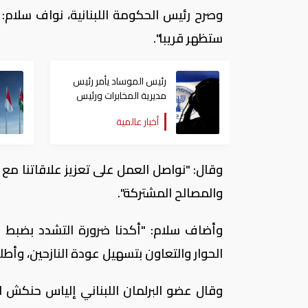
وصرح رئيس الحكومة اللبنانية، نواف سلام: "أ
ستظهر قريبا".
رئيس الموساد يأمر رئيس
مديرية المخابرات ورئيس
قسم إيران بالاستقالة
أخبار عالمية
وقال: "نواصل العمل على تعزيز علاقاتنا مع سو
والمصالح المشتركة".
وأضاف سلام: "أكدنا ضرورة التشدد بضبط ا
الحوار والتعاون بتسهيل عودة النازحين، وأطلق
وقال عضو البرلمان اللبناني إلياس حنكش ل