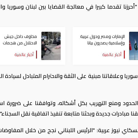
حرزنا تقدما كبيرا في معالجة القضايا بين لبنان وسوريا والن
الإمارات ومصر ودول عربية
مخاوف داخل جيش
وإسلامية يصدرون بيانا
الاحتلال من هجمات
مشتركا بشأن الانتهاكات
للمليشيات الإيرانية في
أخبار عالمية
أخبار عالمية
الإسرائيلية في غزة
العراق
ريا وعلاقاتنا مبنية على الثقة والاحترام المتبادل لسيادة ال
لحدود ومنع التهريب بكل أشكاله، وتوافقنا على ضرورة است
نا مبادرات جديدة وبحثنا متابعة تنفيذ اتفاقية نقل السجناء".
سكاي نيوز عربية: "الرئيس اللبناني نجح من خلال المفاوضا