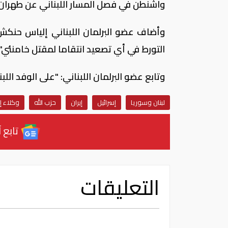
واشنطن في فصل المسار اللبناني عن طهران"
وأضاف عضو البرلمان اللبناني إلياس حنكش
التورط في أي تصعيد انتقاما لمقتل خامنئي".
وتابع عضو البرلمان اللبناني: "على الوفد ال
لبنان وسوريا
إسرائيل
إيران
حزب الله
وكلاء إي
تابع آ
التعليقات