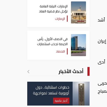
الإمارات: النيابة العامة
تؤجل نظر قضية العتاد
العسكري للسودان
الإمارات
 أشد
في النصف الأول.. رأس
إيران
الخيمة تجذب استثمارات
تتجاوز 771 مليون درهم
اقتصاد
ا أدى
أحدث الأخبار
حربى
خطوات استثنائية.. دول
صباح
أوروبية تستعد لمواجهة
موجة حر غير مسبوقة
أخبار عالمية