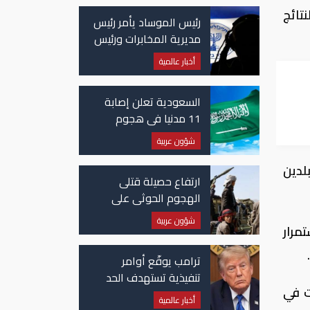
تائج
رئيس الموساد يأمر رئيس
مديرية المخابرات ورئيس
قسم إيران بالاستقالة
أخبار عالمية
السعودية تعلن إصابة
11 مدنيا في هجوم
حوثي على نجران
شؤون عربية
بلدين
ارتفاع حصيلة قتلى
الهجوم الحوثي على
معسكرات حكومية لـ58
شؤون عربية
مرار
قتيلًا وعشرات الجرحى
ترامب يوقّع أوامر
تنفيذية تستهدف الحد
ت في
من منح الجنسية
أخبار عالمية