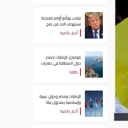
ترامب يوقّع أوامر تنفيذية
تستهدف الحد من منح
الجنسية الأمريكية بالولادة
أخبار عالمية
بلومبرغ: الإمارات تتصدر
دول المنطقة في صادرات
النفط عبر مضيق هرمز
طاقة
الإمارات ومصر ودول عربية
وإسلامية يصدرون بيانا
مشتركا بشأن الانتهاكات
أخبار عالمية
الإسرائيلية في غزة