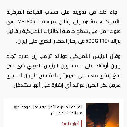
جاء ذلك في تدوينة على حساب القيادة المركزية
الأمريكية، مشيرة إلى إقلاع مروحية "MH-60R سي
هوك" من على سطح حاملة الطائرات الأمريكية رافائيل
بيرالتا (DDG 115)؛ في إطار الحصار البحري على إيران.
وقال الرئيس الأمريكي دونالد ترامب إن صبره تجاه
إيران أوشك على النفاد وإن الرئيس الصيني شي جين
بينغ يتفق معه على ضرورة إعادة فتح طهران لمضيق
هرمز، لكن الصين لم تبد أي إشارة على أنها ستتدخل.
القيادة المركزية الأمريكية تُكمل موجة أخرى
من الضربات ضد إيران
أخبار عالمية