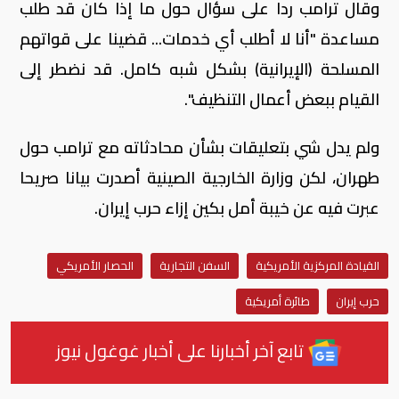
وقال ترامب ردا على سؤال حول ما إذا كان قد طلب
مساعدة "أنا لا أطلب أي خدمات... قضينا على قواتهم
المسلحة (الإيرانية) بشكل شبه كامل. قد نضطر إلى
القيام ببعض أعمال التنظيف".
ولم يدل شي بتعليقات بشأن محادثاته مع ترامب حول
طهران، لكن وزارة الخارجية الصينية أصدرت بيانا صريحا
عبرت فيه عن خيبة أمل بكين إزاء حرب إيران.
القيادة المركزية الأمريكية
السفن التجارية
الحصار الأمريكي
حرب إيران
طائرة أمريكية
تابع آخر أخبارنا على أخبار غوغول نيوز