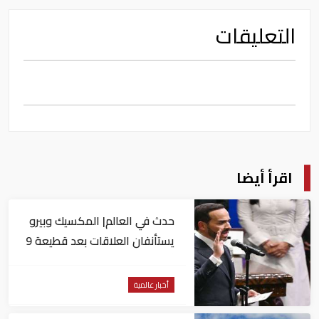
التعليقات
اقرأ أيضا
حدث في العالم| المكسيك وبيرو
يستأنفان العلاقات بعد قطيعة 9
أشهر.. وتنصيب رئيسا جديدا
لكولومبيا
أخبار عالمية