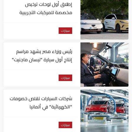
إطلاق أول لوحات ترخيص
مخصصة للمركبات التجريبية
والتجارية ذاتية القيادة بأبوظبي
سيارات
رئيس وزراء مصر يشهد مراسم
إنتاج أول سيارة "نيسان ماجنيت"
في أفريقيا
سيارات
شركات السيارات تقلص خصومات
"الكهربائية" في ألمانيا
سيارات