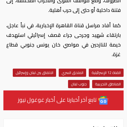
الظروف، ومع مواقف القوى والأحزاب المختلفة، إلى
فتنة داخلية أو حتى إلى حرب أهلية.
كما أفاد مراسل قناة القاهرة الإخبارية، في نبأ عاجل،
بارتقاء شهيد وجرحى جراء قصف إسرائيلي استهدف
خيمة للنازحين في مواصي خان يونس جنوبي قطاع
غزة.
القناة 12 الإسرائيلية
الملحق السري
الاتفاق بين لبنان وإسرائيل
المناطق التجريبية
جنوب لبنان
تابع آخر أخبارنا على أخبار غوغول نيوز