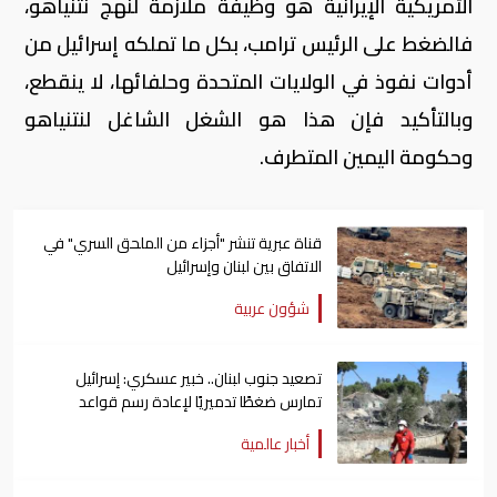
الأمريكية الإيرانية هو وظيفة ملازمة لنهج نتنياهو،
فالضغط على الرئيس ترامب، بكل ما تملكه إسرائيل من
أدوات نفوذ في الولايات المتحدة وحلفائها، لا ينقطع،
وبالتأكيد فإن هذا هو الشغل الشاغل لنتنياهو
وحكومة اليمين المتطرف.
قناة عبرية تنشر "أجزاء من الملحق السري" في
الاتفاق بين لبنان وإسرائيل
شؤون عربية
تصعيد جنوب لبنان.. خبير عسكري: إسرائيل
تمارس ضغطًا تدميريًا لإعادة رسم قواعد
الاشتباك
أخبار عالمية