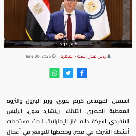
كريم بدوي
بزنس ميدل إيست - القاهرة
June 30, 2026
استقبل المهندس كريم بدوي، وزير البترول والثروة
المعدنية المصري، الثلاثاء، ريتشارد هول، الرئيس
التنفيذي لشركة دانة غاز الإماراتية، لبحث مستجدات
أنشطة الشركة في مصر، وخططها للتوسع في أعمال