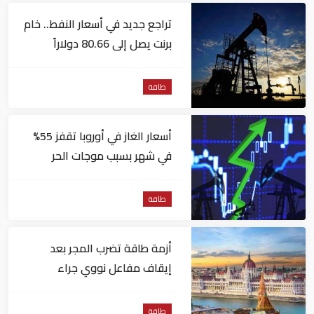
تراجع جديد في أسعار النفط.. خام
برنت يصل إلى 80.66 دولاراً
للبرميل
طاقة
أسعار الغاز في أوروبا تقفز 55%
في شهر بسبب موجات الحر
طاقة
أزمة طاقة تضرب المجر بعد
إيقاف مفاعل نووي جراء
انخفاض منسوب نهر الدانوب
طاقة