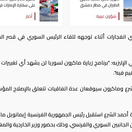
الطيران في مطار دمشق
على سفارة الإمارات ف
حتى نهاية اليوم
دمشق
شؤون عربية
أخبار
ي انفجارات أثناء توجهه للقاء الرئيس السوري في قصر ا
إليزيه: "برنامج زيارة ماكرون لسوريا لن يشهد أي تغييرات
يم فيه".
لشرع وماكرون سيوقعان عدة اتفاقيات تتعلق بالإصلاح الم
 أحمد الشرع استقبل رئيس الجمهورية الفرنسية إيمانويل ما
لجانبين السوري والفرنسي، وذلك بحضور وزير الخارجية والمغت