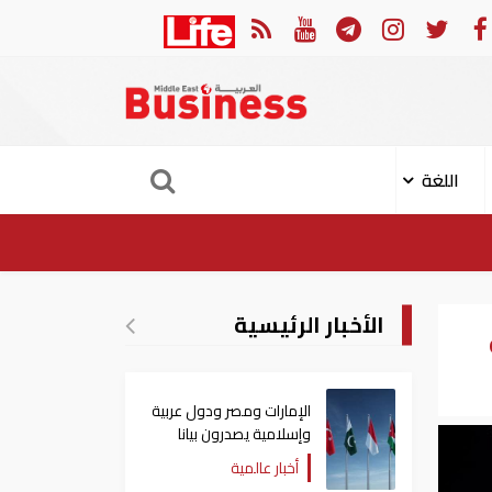
في النصف الأول.. رأس الخيمة تجذب استثمارات تتجاوز 771 مليون درهم
اللغة
الأخبار الرئيسية
الإمارات ومصر ودول عربية
وإسلامية يصدرون بيانا
مشتركا بشأن الانتهاكات
أخبار عالمية
الإسرائيلية في غزة