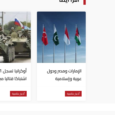
الإمارات ومصر ودول
أوكرا
عربية وإسلامية
اشتباكا قتاليا م
يصدرون بيانا مشتركا
القوات الروسية
بشأن الانتهاكات
أخبار عالمية
أخبار عالمية
الإسرائيلية في غزة