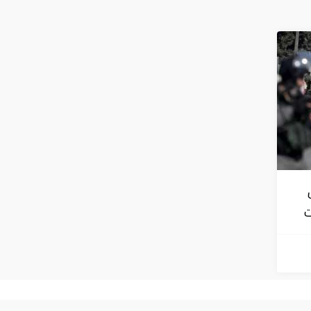
ت
 في