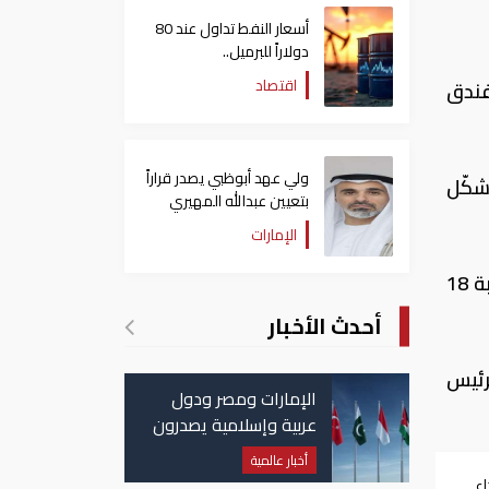
أسعار النفط تداول عند 80
دولاراً للبرميل..
وتراجع الأسهم الأمريكية
اقتصاد
فندق
ولي عهد أبوظبي يصدر قراراً
شكّل
بتعيين عبدالله المهيري
رئيسا لـ"أبوظبي للتراث"
الإمارات
وأضافت الداخلية: تم وضع عبوة ناسفة في سلة قمامة فيما كانت الثانية مزروعة في سيارة، معلنة إصابة 18
أحدث الأخبار
رئيس
الإمارات ومصر ودول
عربية وإسلامية يصدرون
بيانا مشتركا بشأن
أخبار عالمية
الانتهاكات الإسرائيلية
اء