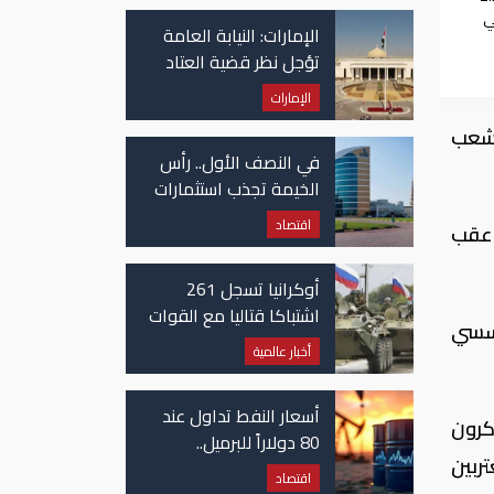
في غزة
ي
الإمارات: النيابة العامة
تؤجل نظر قضية العتاد
العسكري للسودان
الإمارات
لشعب
في النصف الأول.. رأس
الخيمة تجذب استثمارات
تتجاوز 771 مليون درهم
اقتصاد
 عقب
أوكرانيا تسجل 261
اشتباكا قتاليا مع القوات
ؤسسي
الروسية
أخبار عالمية
أسعار النفط تداول عند
كرون
80 دولاراً للبرميل..
ربين
وتراجع الأسهم
اقتصاد