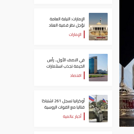
الإمارات: النيابة العامة
تؤجل نظر قضية العتاد
العسكري للسودان
الإمارات
في النصف الأول.. رأس
الخيمة تجذب استثمارات
تتجاوز 771 مليون درهم
اقتصاد
أوكرانيا تسجل 261 اشتباكا
قتاليا مع القوات الروسية
أخبار عالمية