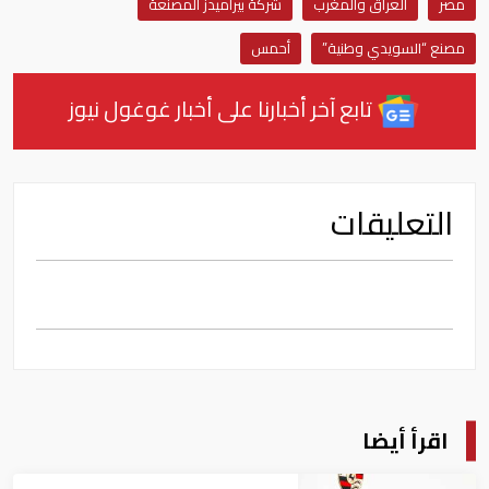
مصر
العراق والمغرب
شركة بيراميدز المصنعة
مصنع “السويدي وطنية”
أحمس
تابع آخر أخبارنا على أخبار غوغول نيوز
التعليقات
اقرأ أيضا