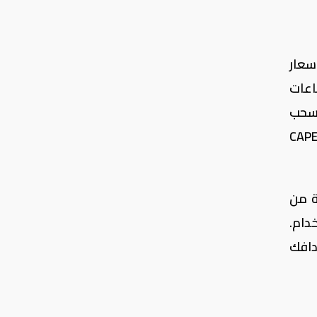
سعار
اعات
لسحب
CAPE
ة من
دام.
دافك