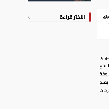
الأمريكية
الأكثر قراءة
سواق
ية
سواق
سواق
ن 15 مؤشرًا وأشهر السلع
روفة
يمنح
ركات