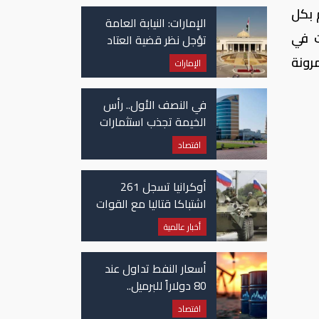
في غزة
 بكل
الإمارات: النيابة العامة
ت في
تؤجل نظر قضية العتاد
العسكري للسودان
رونة
الإمارات
في النصف الأول.. رأس
الخيمة تجذب استثمارات
تتجاوز 771 مليون درهم
اقتصاد
أوكرانيا تسجل 261
اشتباكا قتاليا مع القوات
الروسية
أخبار عالمية
أسعار النفط تداول عند
80 دولاراً للبرميل..
وتراجع الأسهم
اقتصاد