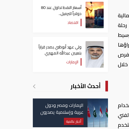
أسعار النفط تداول عند 80
دولاراً للبرميل..
مالية
وتراجع الأسهم الأمريكية
اقتصاد
رحلة
وسيط
اؤها
ولي عهد أبوظبي يصدر قراراً
بتعيين عبدالله المهيري
لفرص
رئيسا لـ"أبوظبي للتراث"
الإمارات
خلال
أحدث الأخبار
خدام
الإمارات ومصر ودول
عربية وإسلامية يصدرون
لفني
بيانا مشتركا بشأن
أخبار عالمية
تخدم
الانتهاكات الإسرائيلية