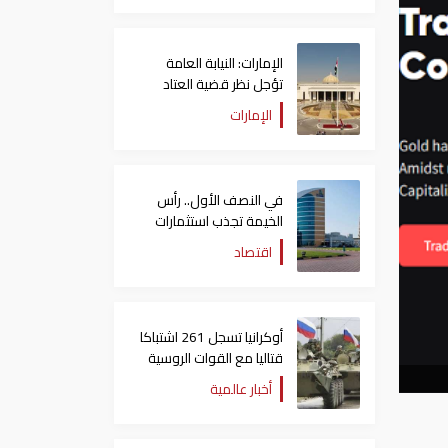
الإمارات: النيابة العامة
تؤجل نظر قضية العتاد
العسكري للسودان
الإمارات
في النصف الأول.. رأس
الخيمة تجذب استثمارات
تتجاوز 771 مليون درهم
اقتصاد
أوكرانيا تسجل 261 اشتباكا
قتاليا مع القوات الروسية
أخبار عالمية