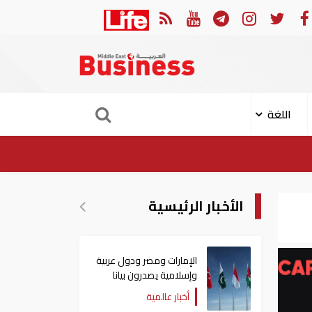
في النصف الأول.. رأس الخيمة تجذب استثمارات تتجاوز 771 مليون درهم
اللغة
الأخبار الرئيسية
الإمارات ومصر ودول عربية
وإسلامية يصدرون بيانا
مشتركا بشأن الانتهاكات
أخبار عالمية
الإسرائيلية في غزة