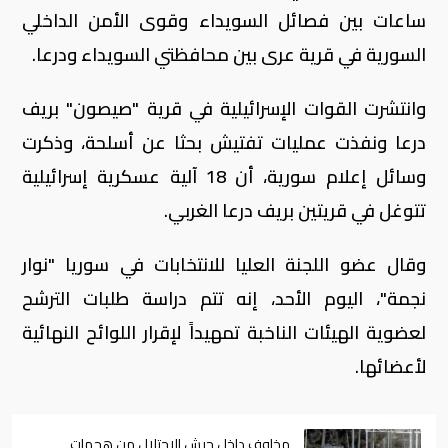
ساعات بين فصائل السويداء وقوى الأمن الداخلي
السورية في قرية عرى بين محافظتي السويداء ودرعا.
وانتشرت القوات الإسرائيلية في قرية "صيصون" بريف
درعا ونفذت عمليات تفتيش بحثا عن أسلحة، وذكرت
وسائل إعلام سورية، أن 18 آلية عسكرية إسرائيلية
تتوغل في قريتين بريف درعا الغربي.
وقال عضو اللجنة العليا للانتخابات في سوريا "نوار
نجمة"، اليوم الأحد، إنه تتم دراسة طلبات الترشح
لعضوية الهيئات الناخبة تمهيداً لإقرار اللوائح النهائية
لأعضائها.
مخاوف داخل جيش الاحتلال من هجمات