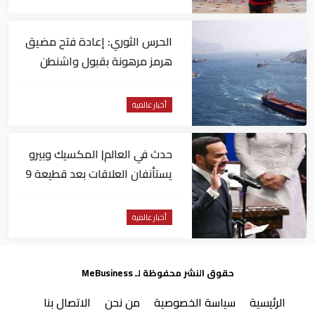
الحرس الثوري: إعادة فتح مضيق
هرمز مرهونة بقبول واشنطن
الكامل لشروط طهران
أخبار عالمية
حدث في العالم| المكسيك وبيرو
يستأنفان العلاقات بعد قطيعة 9
أشهر.. وتنصيب رئيسا جديدا
لكولومبيا
أخبار عالمية
حقوق النشر محفوظة لـ MeBusiness
الرئيسية
سياسة الخصوصية
من نحن
الاتصال بنا