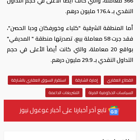
366 معاملة، والتي كانت أيضاً الأعلى في حجم التداول
النقدي بـ 176.4 مليون درهم.
أما المنطقة الشرقية "كلباء وخورفكان ودبا الحصن"،
فقد جرت 58 معاملة بيع، تصدرتها منطقة " المديفي"
بواقع 20 معاملة، والتي كانت أيضاً الأعلى في حجم
التداول النقدي بـ 29.9 مليون درهم.
القطاع العقاري
إمارة الشارقة
استقرار السوق العقاري بالشارقة
السياسات الحكومية المرنة
التشريعات الداعمة
تابع آخر أخبارنا على أخبار غوغول نيوز