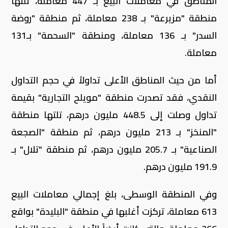
المناطق في معاملات البيع بـ 447 معاملة، تلتها
منطقة "مزيرعة" بـ 238 معاملة، ثم منطقة "روضة
السدر" بـ 136 معاملة، ومنطقة "السحمة" بـ131
معاملة.
أما من حيث المناطق الأعلى تداولاً في حجم التداول
النقدي، فقد تصدرت منطقة "مويلح التجارية" بقيمة
تداول وصلت إلى 448.5 مليون درهم، تلتها منطقة
"المنحَز" بـ 213 مليون درهم، ثم منطقة "الصجعة
الصناعية" بـ 205.7 مليون درهم، ثم منطقة "تلال" بـ
191.9 مليون درهم.
وفي المنطقة الوسطى، بلغ إجمالي معاملات البيع
613 معاملة، تركزت أغلبها في منطقة "البليدة" بواقع