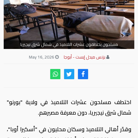
مسلحون يختطفون عشرات التلاميذ في شمال شرق نيجيريا
بزنس ميدل إيست - أبوجا
May 16, 2026
اختطف مسلحون عشرات التلاميذ في ولاية "بورنو"
شمال شرق نيجيريا، دون معرفة مصيرهم.
وقدّر أهالي التلاميذ وسكان محليون في "أسكيرا أوبا"،