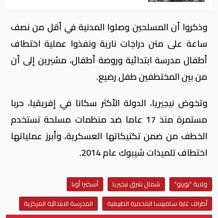
وذكروا أن المسلحين وصلوا المدنية في أقل من نصف
ساعة على متن دراجات نارية ونفذوا عملية اختطاف
أطفال مدرسة ابتدائية وروضة أطفال، مشيرين إلى أن
من بين المختطفين طفل رضيع.
وتخوض نيجيريا، الدولة الأكثر سكانا في إفريقيا، حربا
مستمرة منذ 17 عاما ضد منظمات مسلحة تستخدم
الخطف من ضمن تكتيكاتها العسكرية، وأبرز عملياتها
اختطاف تلميذات شيبوك عام 2014.
ولاية "بورنو"
شمال شرق نيجيريا
أسكيرا أوبا
أطراف غابة سامبيسا المحمية الطبيعية
المدرسة الابتدائية المركزية