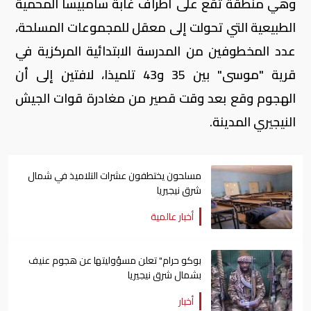
وهي منطقة تقع على أطراف غابة سامبيسا المحمية
الطبيعية التي تحولت إلى معقل للمجموعات المسلحة،
عدد المخطوفين من المدرسة الابتدائية المركزية في
قرية "موسى" بين 35 و43 تلميذا، لافتين إلى أن
الهجوم وقع بعد وقت قصير من مغادرة قوات الجيش
النيجيري المدينة.
مسلحون يختطفون عشرات التلاميذ في شمال
شرق نيجيريا
أخبار عالمية
بوكو حرام" تعلن مسؤوليتها عن هجوم عنيف
بشمال شرق نيجيريا
أخبار