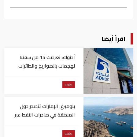
اقرأ أيضا
أدنوك: تعرضت 15 من سفننا
لهجمات بالصواريخ والطائرات
المسيّرة منذ بداية النزاع
طاقة
بلومبرغ: الإمارات تتصدر دول
المنطقة في صادرات النفط عبر
مضيق هرمز
طاقة