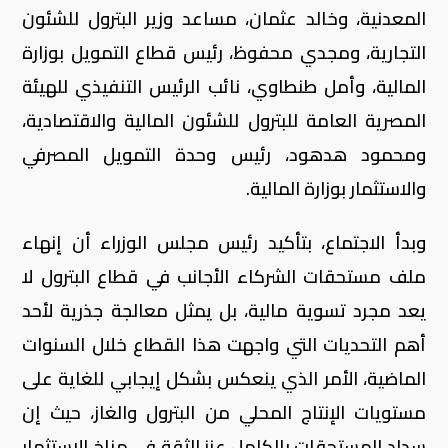
المعدنية، وخالد عثمان، مساعد وزير البترول للشئون
التجارية، ومجدي محفوظ، رئيس قطاع التمويل بوزارة
المالية، وأمل طنطاوي، نائب الرئيس التنفيذي للهيئة
المصرية العامة للبترول للشئون المالية والاقتصادية،
ومحمود هدهود، رئيس وحدة التمويل المصرفي
والاستثمار بوزارة المالية.
وبدأ الاجتماع، بتأكيد رئيس مجلس الوزراء أن إنهاء
ملف مستحقات الشركاء الأجانب في قطاع البترول لا
يعد مجرد تسوية مالية، بل يمثل معالجة جذرية لأحد
أهم التحديات التي واجهت هذا القطاع خلال السنوات
الماضية، الأمر الذي ينعكس بشكل إيجابي للغاية على
مستويات الإنتاج المحلي من البترول والغاز، حيث إن
سداد المستحقات بالكامل عزز الثقة في مناخ الاستثمار