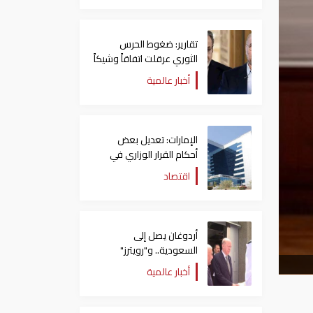
تقارير: ضغوط الحرس
الثوري عرقلت اتفاقاً وشيكاً
حول هرمز
أخبار عالمية
الإمارات: تعديل بعض
أحكام القرار الوزاري في
شأن الضريبة على الشركات
اقتصاد
والأعمال
أردوغان يصل إلى
السعودية.. و"رويترز"
تكشف تفاصيل الاتفاق
أخبار عالمية
المرتقب