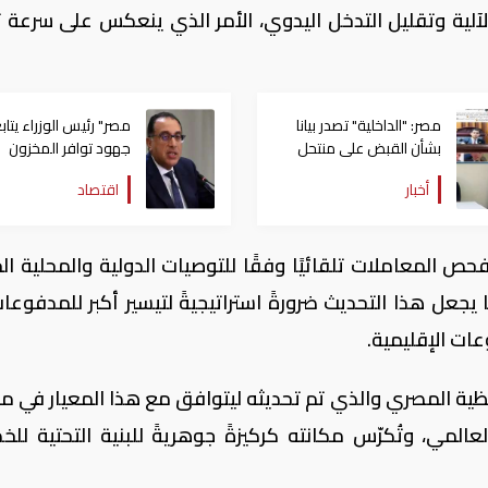
آلية وتقليل التدخل اليدوي، الأمر الذي ينعكس على سرعة ت
مصر: "الداخلية" تصدر بيانا
مصر" رئيس الوزراء يتاب
بشأن القبض على منتحل
جهود توافر المخزون
صفة قاضي للاستيلاء على
الاستراتيجي من السلع
أخبار
اقتصاد
المواطنين
والمنتجات الأساسية
حص المعاملات تلقائيًا وفقًا للتوصيات الدولية والمحلية ال
جعل هذا التحديث ضرورةً استراتيجيةً لتيسير أكبر للمدفوعات
ات الإقليمية.
ظية المصري والذي تم تحديثه ليتوافق مع هذا المعيار في م
لمي، وتُكرّس مكانته كركيزةً جوهريةً للبنية التحتية للخ