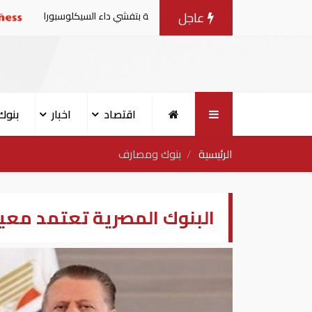
عاجل
إمارات من منتجات الخس المرتبطة بتفشي داء السيكلوسبورا
ت
اقتصاد
اخبار
بنوك
الرئيسية
بنوك ومصارف
البنوك المصرية تعتمد معيار ISO 20022 الدولي في التحويلات الم