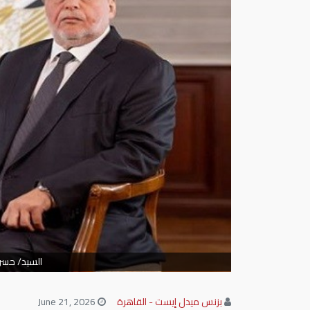
السيد/ حسن
بزنس ميدل إيست - القاهرة
June 21, 2026