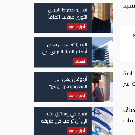
نفيذ
تقارير: ضغوط الحرس
الثوري عرقلت اتفاقاً
وشيكاً حول هرمز
أخبار عالمية
ع
الإمارات: تعديل بعض
أحكام القرار الوزاري في
شأن الضريبة على
اقتصاد
الشركات والأعمال
خاصة
أردوغان يصل إلى
 عبر
السعودية.. و"رويترز"
تكشف تفاصيل الاتفاق
أخبار عالمية
المرتقب
صافّ
تقييم في إسرائيل يشير
دمات
الى أن ترامب في طريقه
الى إبرام اتفاق مع إيران
أخبار عالمية