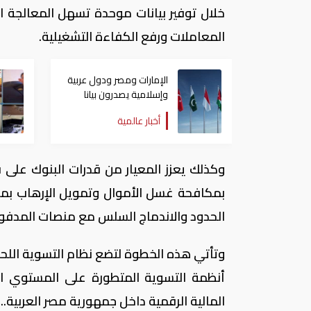
خلال توفير بيانات موحدة تسهل المعالجة ال
المعاملات ورفع الكفاءة التشغيلية.
الإمارات ومصر ودول عربية
وإسلامية يصدرون بيانا
مشتركا بشأن الانتهاكات
أخبار عالمية
الإسرائيلية في غزة
وكذلك يعزز المعيار من قدرات البنوك على ف
بمكافحة غسل الأموال وتمويل الإرهاب بما ي
الحدود والاندماج السلس مع منصات المدفوع
وتأتي هذه الخطوة لتضع نظام التسوية اللح
أنظمة التسوية المتطورة على المستوي العا
المالية الرقمية داخل جمهورية مصر العربية..