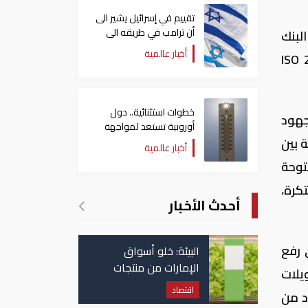
تقييم في إسرائيل يشير الى
أن ترامب في طريقه الى
لبنك
إبرام اتفاق مع إيران
أخبار عالمية
ارًا من 21/6/2026 إلى اعتماد معيار ISO 20022
خطوات استثنائية.. دول
جهود
أوروبية تستعد لمواجهة
موجة حر غير مسبوقة
 بين
أخبار عالمية
توحة
كرة،
أحدث الأخبار
لى رفع
البيئة: خلو أسواق
الإمارات من منتجات
ويلات
الخس المرتبطة بتفشي
اقتصاد
د من
داء السيكلوسبورا