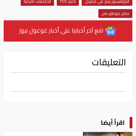
البروفيسور بيرم علي أرصوى
اختبار YÖS
الجامعات التركية
صالح موطلو شن
تابع آخر أخبارنا على أخبار غوغول نيوز
التعليقات
اقرأ أيضا