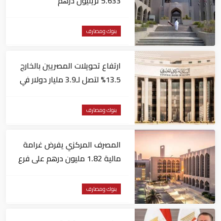
5.633 تريليون درهم
بنوك ومصارف
ارتفاع تحويلات المصريين بالخارج
13.5% لتصل لـ3.9 مليار دولار في
يونيو
بنوك ومصارف
المصرف المركزي يفرض غرامة
مالية 1.82 مليون درهم على فرع
لبنك أجنبي
بنوك ومصارف