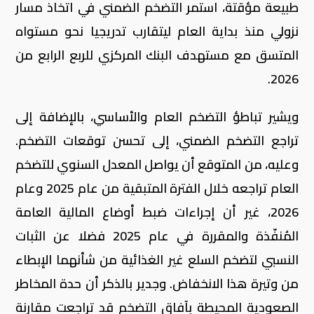
طبيعة مؤقتة، استمر التضخم الضمني في اتخاذ مسار
نزولي منذ بداية العام ليتقارب تدريجيا نحو مستواه
المتسق مع مستهدف البنك المركزي للربع الرابع من
2026.
ويشير تباطؤ التضخم العام والأساسي، بالإضافة إلى
تراجع التضخم الضمني، إلى تحسن توقعات التضخم.
وعليه، من المتوقع أن يواصل المعدل السنوي للتضخم
العام تراجعه خلال الفترة المتبقية من عام 2025 وعام
2026، غير أن إجراءات ضبط أوضاع المالية العامة
المُنفّذة والمقررة في عام 2025 فضلا عن الثبات
النسبي لتضخم السلع غير الغذائية من شأنهما الإبطاء
من وتيرة هذا الانخفاض. وجدير بالذكر أن حدة المخاطر
الصعودية المحيطة بآفاق التضخم قد تراجعت مقارنة