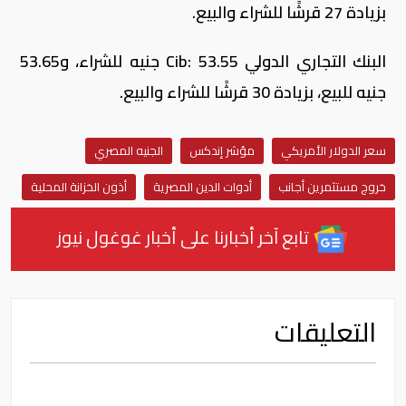
بزيادة 27 قرشًا للشراء والبيع.
البنك التجاري الدولي Cib: 53.55 جنيه للشراء، و53.65
جنيه للبيع، بزيادة 30 قرشًا للشراء والبيع.
سعر الدولار الأمريكي
مؤشر إندكس
الجنيه المصري
خروج مستثمرين أجانب
أدوات الدين المصرية
أذون الخزانة المحلية
تابع آخر أخبارنا على أخبار غوغول نيوز
التعليقات