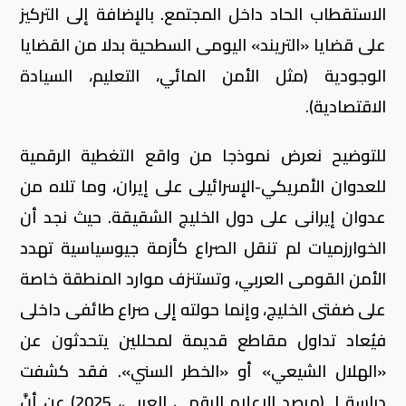
الاستقطاب الحاد داخل المجتمع. بالإضافة إلى التركيز
على قضايا «التريند» اليومى السطحية بدلا من القضايا
الوجودية (مثل الأمن المائي، التعليم، السيادة
الاقتصادية).
للتوضيح نعرض نموذجا من واقع التغطية الرقمية
للعدوان الأمريكي-الإسرائيلى على إيران، وما تلاه من
عدوان إيرانى على دول الخليج الشقيقة. حيث نجد أن
الخوارزميات لم تنقل الصراع كأزمة جيوسياسية تهدد
الأمن القومى العربي، وتستنزف موارد المنطقة خاصة
على ضفتى الخليج، وإنما حولته إلى صراع طائفى داخلى
فيُعاد تداول مقاطع قديمة لمحللين يتحدثون عن
«الهلال الشيعي» أو «الخطر السني». فقد كشفت
دراسة لـ (مرصد الإعلام الرقمى العربي، 2025) عن أنَّ