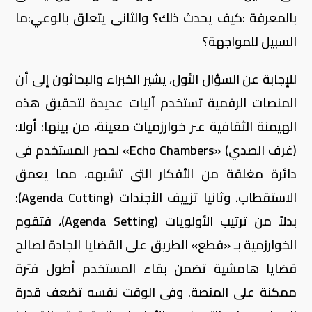
بالمعرفة :كيف يحدث ذلك؟ والثانى يتعلق بالوعي:ما
السبيل للمواجهة؟
للإجابة عن السؤال الأول، يشير الخبراء والبحاثون إلى أن
المنصات الرقمية تستخدم آليات عديدة لتحقيق هذه
الهيمنة الثقافية عبر خوارزميات معينة، من بينها: أولا:
(غرف الصدي) «Echo Chambers» لحصر المستخدم فى
دائرة مغلقة من الأفكار التى تشبهه، مما يعمق
الاستقطاب. وثانيا تزييف الأجندات (Agenda Cutting):
بدلاً من ترتيب الأولويات (Agenda Setting)، فتقوم
الخوارزمية بـ «قطع» الطريق على القضايا الجادة لصالح
قضايا هامشية تضمن بقاء المستخدم أطول فترة
ممكنة على المنصة. وفى الوقت نفسه تضعف قدرة