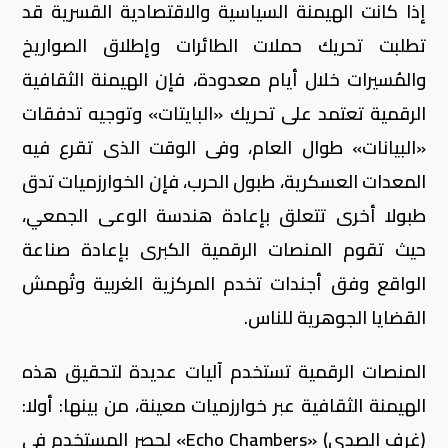
إذا كانت الهيمنة السياسية والاقتصادية القسرية قد
تطلبت تحريك حملات الطائرات وإطلاق الصواريخ
والمُسيرات خلال أيام معدودة، فإن الهيمنة الثقافية
الرقمية تعتمد على تحريك «البايتات» وتوجيه تدفقات
«البيانات» طوال العام، وفى الوقت الذى تقرع فيه
المعدات العسكرية، طبول الحرب، فإن الخوارزميات تدق
طبولا أخرى تتعلق بإعادة هندسة الوعى الجمعي،
حيث تقوم المنصات الرقمية الكبرى بإعادة صناعة
الواقع وفق أجندات تخدم المركزية الغربية وتُهمش
القضايا الجوهرية للناس.
المنصات الرقمية تستخدم آليات عديدة لتحقيق هذه
الهيمنة الثقافية عبر خوارزميات معينة، من بينها: أولا:
(غرف الصدي) «Echo Chambers» لحصر المستخدم فى