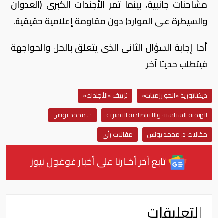
مشاحنات جانبية، بينما تمر الأجندات الكبرى (العدوان
والسيطرة على الموارد) دون مقاومة إعلامية حقيقية.
أما إجابة السؤال الثانى الذى يتعلق بالحل والمواجهة
فيتطلب حديثا آخر.
ديكتاتورية «الخوارزميات»
تزييف «الأجندات»
الهيمنة السياسية والاقتصادية القسرية
د. محمد يونس
مقالات د. محمد يونس
مقالات رأي
تابع آخر أخبارنا على أخبار غوغول نيوز
التعليقات