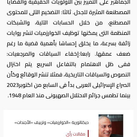
الجماهير على التمييز بين الأولويات الحقيقية والقضايا
المصطنعة المثيرة للجدل. ثالثا: التضخيم الآلى للمحتوى
المصطنع، من خلال الحسابات الآلية، والشبكات
المنظمة التى يمكنها توظيف الخوارزميات لنشر روايات
زائفة بسرعة، ما يخلق إحساسًا بأهمية قضية ما رغم
ضعف عمقها. رابعا:إخفاء السياقات والمرجعيات:
ففى ظل الاهتمام بالتفاعل السريع يتم اختزال
النصوص والسياقات التاريخية، فمثلا تنشر الوقائع وكأن
الصراع الإسرائيلى العربى بدأ فى السابع من اكتوبر2023
بينما تطمس جرائم الاحتلال الصهيونى منذ العام 1948.
ديكتاتورية «الخوارزميات» وتزييف «الأجندات»
مقالات رأي