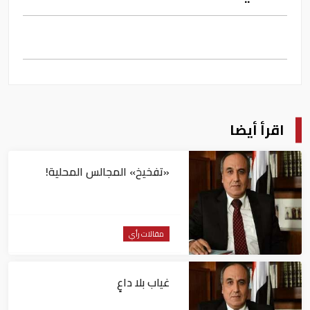
اقرأ أيضا
«تفخيخ» المجالس المحلية!
مقالات رأي
غياب بلا داعٍ