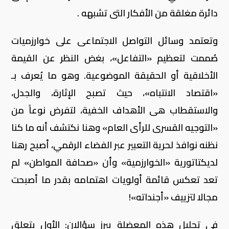
دائرة مغلقة من الأفكار التى تشبهه .
وتعتمد وسائل التواصل الاجتماعى على خوارزميات
صُممت لتعظيم «التفاعل»، بغض النظر عن القيمة
الأخلاقية أو الحقيقة الموضوعية. وهو ما يُعرف بـ
«اقتصاد الانتباه»، حيث تصبح الإثارة، والجدل،
والاستقطاب هى الأهداف الخفية، لتفرض نوعاً من
«التوجيه القسرى للرأى العام» وهنا نكتشف أنه ما كنا
نظنه نوافذ لحرية التعبير عبر الفضاء الرقمي، أصبح رهنا
لديكتاتورية «الخوارزمية» وأن «صحافة المواطن» لم
تعد تعكس قائمة أولويات اهتمامه بقدر ما أصبحت
مجالا لتزييف «أجنداته»!
فى تحليل هذه المعضلة يبرز سؤالان: الأول يتعلق