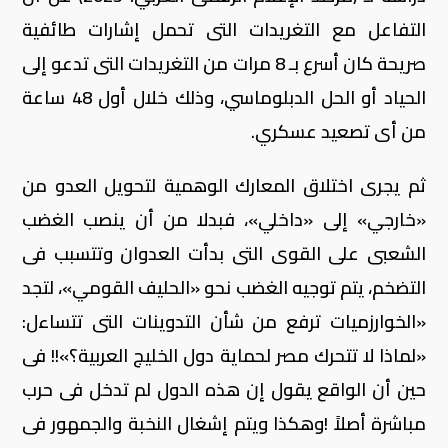
التفاعل مع التغريدات التى تحمل إشارات طائفية
صريحة كان أسرع بـ 8 مرات من التغريدات التى تدعو إلى
الحياد أو الحل الدبلوماسي، وذلك خلال أول 48 ساعة
من أى تصعيد عسكري.
ثم يجرى اختلاق المعارك الوهمية لتحويل العدو من
«خارجي» إلى «داخلي»، فبدلا من أن ينصب الغضب
الشعبى على القوى التى بدأت العدوان وتتسبب فى
التضخم، يتم توجيه الغضب نحو «الحليف القومي»، لتجد
«الخوارزميات ترفع من شأن التدوينات التى تتساءل:
«لماذا لا تتحرك مصر لحماية دول الخليج العربية؟»!! فى
حين أن الواقع يقول إن هذه الدول لم تدخل فى حرب
مباشرة أصلاً !وهكذا ويتم إشغال النخبة والجمهور فى