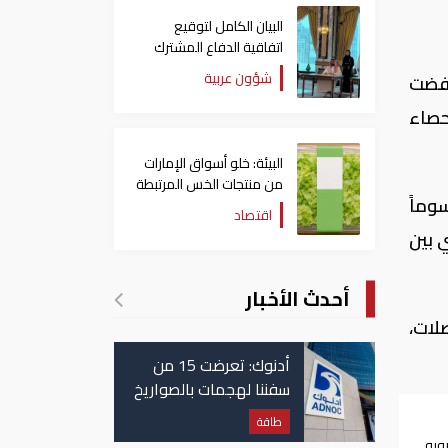
البيان الكامل لتوقيع
اتفاقية الدفاع المشترك
بين السعودية وتركيا
شؤون عربية
ال الربع الأول من عام 2026، حيث انخفضت
وباكستان
لإحصاء
البيئة: خلو أسواق الإمارات
من منتجات الخس المرتبطة
2، والذي تضمن رسوماً
بتفشي داء السيكلوسبورا
اقتصاد
ري بين
أحدث الأخبار
صلات،
أدنوك: تعرضت 15 من
سفننا لهجمات بالصواريخ
والطائرات المسيّرة منذ
طاقة
بداية النزاع
مليار يورو