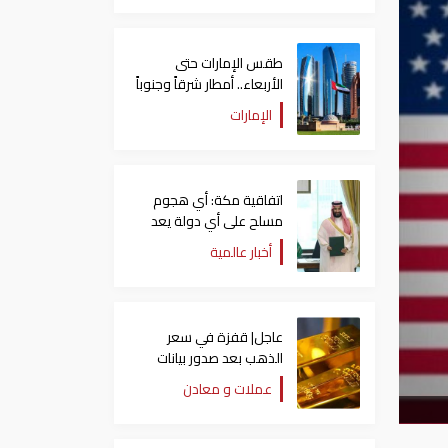
طقس الإمارات حتى
الأربعاء.. أمطار شرقاً وجنوباً
وانخفاض تدريجي للحرارة
الإمارات
اتفاقية مكة: أي هجوم
مسلح على أي دولة يعد
هجوما على الدول الثلاث
أخبار عالمية
جميعا
عاجل| قفزة في سعر
الذهب بعد صدور بيانات
الوظائف الأمريكية
عملات و معادن