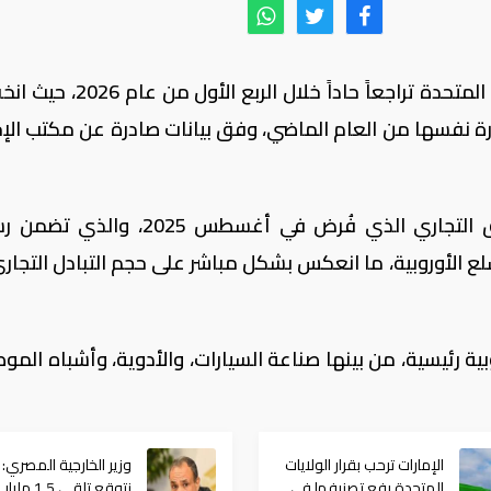
سجّلت التجارة بين الاتحاد الأوروبي والولايات المتحدة تراجعاً حاداً خل
لة بنحو 30% مقارنة بالفترة نفسها من العام الماضي، وفق بيانات صادرة عن مكتب ا
ويأتي هذا التراجع في ظل تداعيات الاتفاق التجاري الذي فُرض في أغسطس 025
1% على عدد من السلع الأوروبية، ما انعكس بشكل مباشر على حجم التبادل التجا
بية رئيسية، من بينها صناعة السيارات، والأدوية، وأشباه المو
الإمارات ترحب بقرار الولايات
وزير الخارجية المصري:
المتحدة رفع تصنيفها في
نتوقع تلقي 1.5 