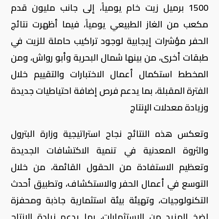
1500 برميل زيت خام يومياً، إلى جانب مليون قدم
مكعب من الغاز الطبيعي يومياً، فيما أظهرت نتائج
الحفر مؤشرات إيجابية لوجود تراكيب حاملة للزيت في
طبقات أخرى، من بينها شمال البحرية وأبو رواش، ومن
المخطط استكمال أعمال الاختبارات والتقييم خلال
الفترة المقبلة، بما يدعم فرص إضافة احتياطيات جديدة
وزيادة معدلات الإنتاج
وتعكس هذه النتائج نجاح استراتيجية وزارة البترول
والثروة المعدنية في تنمية الاكتشافات الجديدة
وتعظيم الاستفادة من الحقول القائمة، من خلال
التوسع في أعمال الحفر والاستكشاف، وتطبيق أحدث
التكنولوجيات، وتهيئة بيئة استثمارية جاذبة ومحفزة
لضخ المزيد من الاستثمارات، بما يدعم زيادة الإنتاج