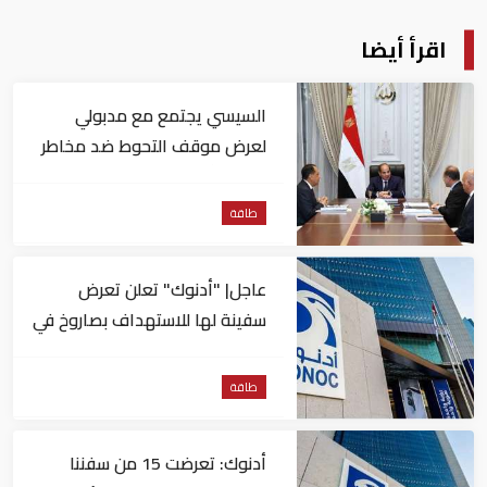
اقرأ أيضا
السيسي يجتمع مع مدبولي
لعرض موقف التحوط ضد مخاطر
تقلبات أسعار النفط
طاقة
عاجل| "أدنوك" تعلن تعرض
سفينة لها للاستهداف بصاروخ في
مضيق هرمز
طاقة
أدنوك: تعرضت 15 من سفننا