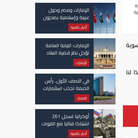
ة
الإمارات ومصر ودول
رة
عربية وإسلامية يصدرون
بيانا مشتركا بشأن
أخبار عالمية
الانتهاكات الإسرائيلية
في غزة
سوية
الإمارات: النيابة العامة
تؤجل نظر قضية العتاد
العسكري للسودان
الإمارات
 لنا
في النصف الأول.. رأس
الخيمة تجذب استثمارات
تتجاوز 771 مليون درهم
اقتصاد
أوكرانيا تسجل 261
اشتباكا قتاليا مع القوات
الروسية
أخبار عالمية