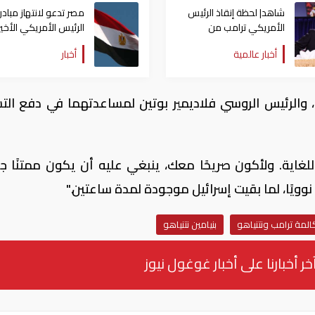
شاهد| لحظة إنقاذ الرئيس
مصر تدعو لانتهاز مبادر
الأمريكي ترامب من
الرئيس الأمريكي الأخي
محاولة اغتيال جديدة
لتغليب الحوار
أخبار عالمية
أخبار
، والرئيس الروسي فلاديمير بوتين لمساعدتهما في دفع الت
ية. ولأكون صريحًا معك، ينبغي عليه أن يكون ممتنًا جدًا
ا نوويًا، لما بقيت إسرائيل موجودة لمدة ساعتين."
لمة ترامب ونتنياهو
بنيامين نتنياهو
خر أخبارنا على أخبار غوغول نيوز