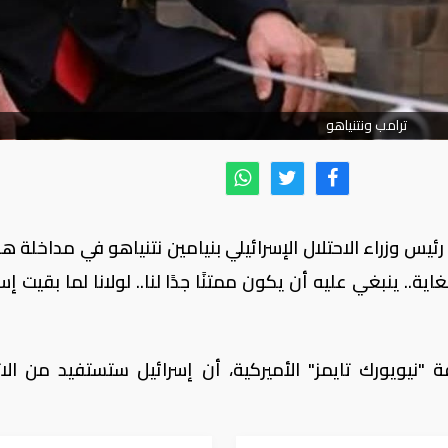
ترامب ونتنياهو
رئيس وزراء الاحتلال الإسرائيلي بنيامين نتنياهو في مداخلة ه
ة.. ينبغي عليه أن يكون ممتنًا جدًا لنا.. لولانا لما بقيت إس
نيويورك تايمز" الأميركية، أن إسرائيل ستستفيد من الا