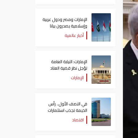
الإمارات ومصر ودول عربية
وإسلامية يصدرون بيانا
مشتركا بشأن الانتهاكات
أخبار عالمية
الإسرائيلية في غزة
الإمارات: النيابة العامة
تؤجل نظر قضية العتاد
العسكري للسودان
الإمارات
في النصف الأول.. رأس
الخيمة تجذب استثمارات
تتجاوز 771 مليون درهم
اقتصاد