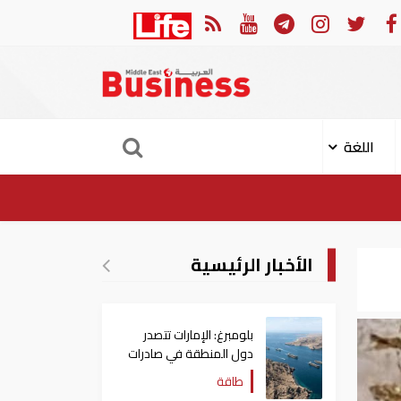
الإمارات: النيابة العامة تؤجل نظر قضية العتاد العسكري للسو
اللغة
الأخبار الرئيسية
بلومبرغ: الإمارات تتصدر
دول المنطقة في صادرات
النفط عبر مضيق هرمز
طاقة