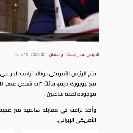
بزنس ميدل إيست - واشنطن
June 15, 2026
فتح الرئيس الأمريكي دونالد ترامب النار على 
مع نيويورك تايمز، قائلاً: "إنه شخص صعب للغاي
موجودة لمدة ساعتين".
وأكد ترامب في مقابلة هاتفية مع صحيفة "
الأمريكي الإيراني.