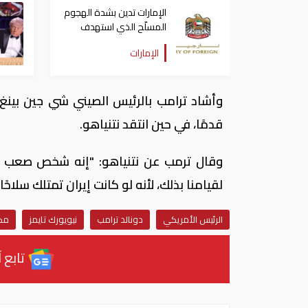
الإمارات تدين بشدة الهجوم
المسلّح الذي استهدف
الرئيس الأمريكي دونالد
الإمارات
ترامب
وأشاد ترامب بالرئيس الصيني شي جين بينغ
قدمًا، في حين انتقد نتنياهو.
وقال ترمب عن نتنياهو: "إنه شخص صعب للغا
لقيامنا بذلك، لأنه لو كانت إيران تمتلك سلاحً
الرئيس الأمريكي
دونالد ترامب
نيويورك تايمز
مكا
تابع آ