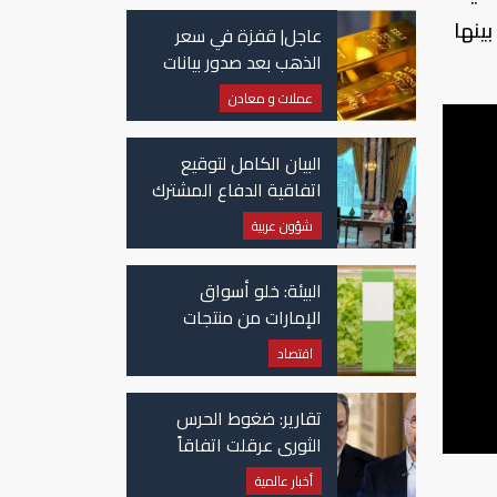
ينها
عاجل| قفزة في سعر
الذهب بعد صدور بيانات
الوظائف الأمريكية
عملات و معادن
البيان الكامل لتوقيع
اتفاقية الدفاع المشترك
بين السعودية وتركيا
شؤون عربية
وباكستان
البيئة: خلو أسواق
الإمارات من منتجات
الخس المرتبطة بتفشي
اقتصاد
داء السيكلوسبورا
تقارير: ضغوط الحرس
الثوري عرقلت اتفاقاً
وشيكاً حول هرمز
أخبار عالمية