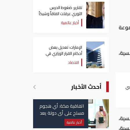
تقارير: ضغوط الحرس
الثوري عرقلت اتفاقاً وشيكاً
حول هرمز
أخبار عالمية
موعة
الإمارات: تعديل بعض
سية،
أحكام القرار الوزاري في
شأن الضريبة على الشركات
اقتصاد
والأعمال
أحدث الأخبار
سي
سبع
اتفاقية مكة: أي هجوم
مسلح على أي دولة يعد
سية،
هجوما على الدول الثلاث
أخبار عالمية
جميعا
يان الفرنسية،