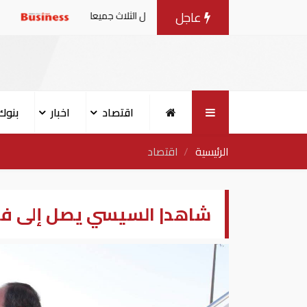
عاجل
 دولة يعد هجوما على الدول الثلاث جميعا
عاجل| قفزة في
اقتصاد
اخبار
بنوك
الرئيسية
اقتصاد
شاهد| السيسي يصل إلى فر