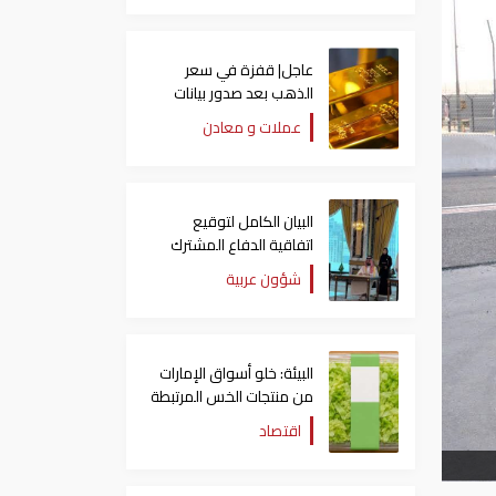
عاجل| قفزة في سعر
الذهب بعد صدور بيانات
الوظائف الأمريكية
عملات و معادن
البيان الكامل لتوقيع
اتفاقية الدفاع المشترك
بين السعودية وتركيا
شؤون عربية
وباكستان
البيئة: خلو أسواق الإمارات
من منتجات الخس المرتبطة
بتفشي داء السيكلوسبورا
اقتصاد