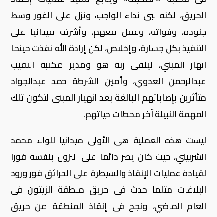
الحريق، لكنه لبى نداء الواجب، ونزل على الفور وسط
جنوده، وقواته، وعمل معهم، وأشرف ميدانيا على
التنفيذ بكل جسارة، وإخلاص، لكن إرادة الله نفذت حينما
انهار المبني، ليلقى ربه هو ومدير مكتبه النقيب
عبدالرحمن العدوي، وأمين الشرطة حمد عبدالجواد
متأثرين بإصاباتهم البالغة بعد انهيار المبنى لتكون تلك
المهمة النبيلة آخر محطات حياتهم.
ليست هذه العملية هى الأولى ميدانيا للواء محمد
الشربيني، حيث كان يصر دائما على النزول بنفسه فورا
لقيادة عمليات الإنقاذ والسيطرة على الحرائق فور ورود
البلاغات مثلما حدث فى حريق منطقة الزيتون فى
العام الماضي، ونجح فى إنقاذ المنطقة من حريق