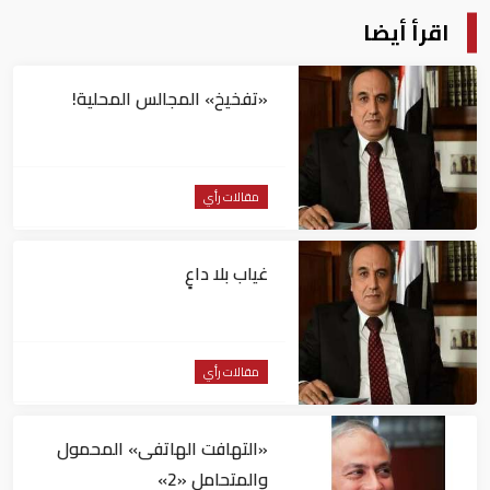
اقرأ أيضا
«تفخيخ» المجالس المحلية!
مقالات رأي
غياب بلا داعٍ
مقالات رأي
«التهافت الهاتفى» المحمول
والمتحامل «2»