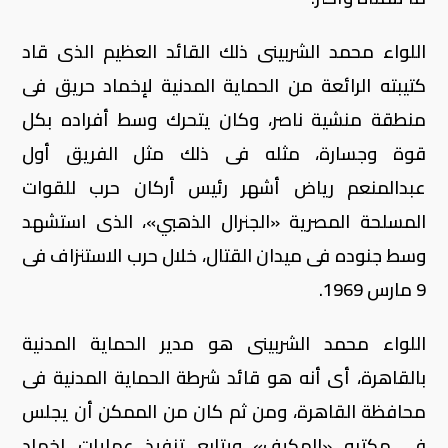
اللواء محمد الشربينى ذلك القائد العظيم الذى قاد
كتيبته الرائعة من الحماية المدنية لإخماد حريق فى
منطقة منشية ناصر، وكان يتحرك وسط أفراده بكل
قوة وجسارة، مثله فى ذلك مثل الفريق أول
عبدالمنعم رياض أشهر رئيس أركان حرب للقوات
المسلحة المصرية «الجنرال الذهبي»، الذى استشهد
وسط جنوده فى ميدان القتال، خلال حرب الاستنزاف فى
9 مارس 1969.
اللواء محمد الشربينى هو مدير الحماية المدنية
بالقاهرة، أى أنه هو قائد شرطة الحماية المدنية فى
محافظة القاهرة، ومن ثم كان من الممكن أن يجلس
فى مكتبه «المكيف» ويتابع تنفيذ عمليات إخماد