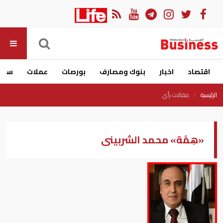
اقتصاد
اخبار
بنوك ومصارف
بورصات
عملات
سيار
الرئيسية
مقالات رأي
«هِمَّة» محمد الشربينى