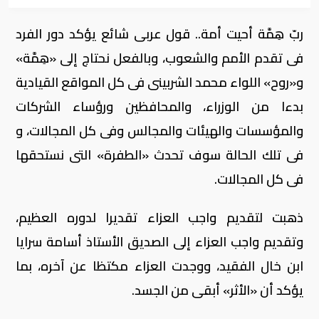
ربّ هِمَّة أحيت أمة.. قول عربى شائع يؤكد دور الفرد
فى تقدم الأمم والشعوب، وبالفعل نحتاج إلى «هِمَّة»
و«روح» اللواء محمد الشربينى فى كل المواقع القيادية
بدءا من الوزراء، والمحافظين ورؤساء الشركات
والمؤسسات والهيئات والمجالس وفى كل المجالات، و
فى تلك الحالة سوف تحدث «الطفرة» التى نستحقها
فى كل المجالات.
ذهبت لتقديم واجب العزاء تقديرا لدوره العظيم،
وتقديم واجب العزاء إلى الصديق الأستاذ أسامة سرايا
ابن خال الفقيد، ووجدت العزاء مكتظا عن آخره، بما
يؤكد أن «الأثر» أبقى من الجسد.