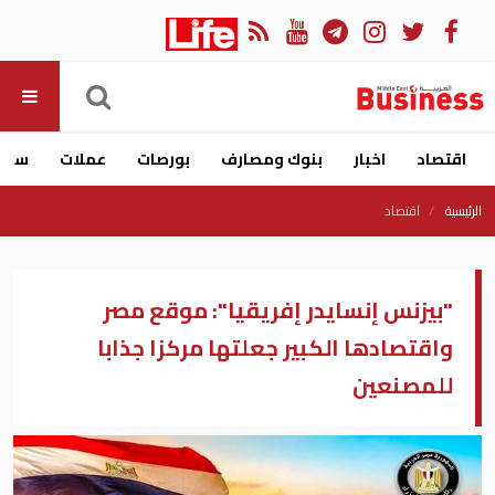
اقتصاد
اخبار
بنوك ومصارف
بورصات
عملات
سيار
الرئيسية
اقتصاد
"بيزنس إنسايدر إفريقيا": موقع مصر
واقتصادها الكبير جعلتها مركزا جذابا
للمصنعين