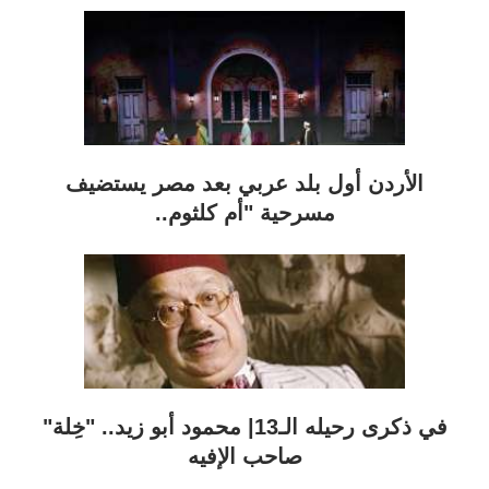
الأردن أول بلد عربي بعد مصر يستضيف
مسرحية "أم كلثوم..
في ذكرى رحيله الـ13| محمود أبو زيد.. "خِلة"
صاحب الإفيه