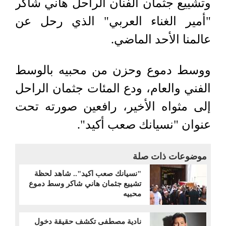
وتشييع جثمان الفنان الراحل هاني شاكر
"أمير الغناء العربي" الذي رحل عن
عالمنا الأحد الماضي.
ووسط دموع وحزن من محبيه بالوسط
الفني والعام، ودع المئات جثمان الراحل
إلى مثواه الأخير، رافعين صورته تحت
عنوان "نسيانك صعب أكيد".
موضوعات ذات صلة
"نسيانك صعب اكيد".. شاهد لحظة
تشييع جثمان هاني شاكر وسط دموع
محبيه
نادية مصطفى تكشف حقيقة دخول