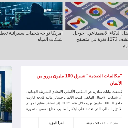
يكا تواجه هجمات سيبرانية تعطل
إطلاق 24 قمراً صناعياً لـ"ستارلينك
ات المياه
لتعزيز الإنترنت الفضائي
"مكالمات الصدمة" تسرق 100 مليون يورو من
الألمان
كشفت بيانات صادرة عن المكتب الألماني الاتحادي للشرطة الجنائية،
أن شبكات الاحتيال الهاتفي كبدت الألمان خسائر مالية فادحة قاربت
حاجز الـ 100 مليون يورو خلال عام 2025، إثر تصاعد مقلق لجرائم
الابتزاز المالي التي تعتمد على ابتكار أساليب خداع نفسي متطورة
تنطوي
منذ 3 ساعة ، 59 دقيقة
اقرأ المزيد