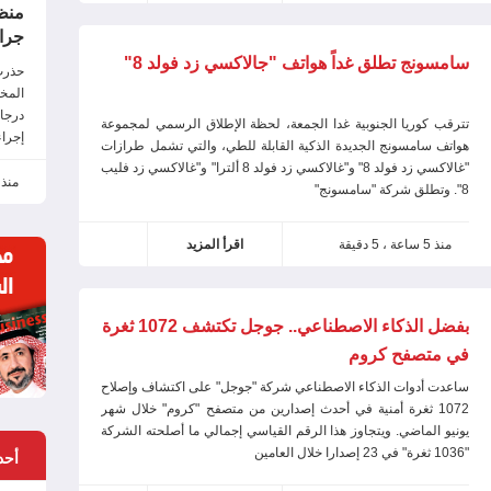
منظ
جراء
سامسونج تطلق غداً هواتف "جالاكسي زد فولد 8"
المخ
درجا
تترقب كوريا الجنوبية غدا الجمعة، لحظة الإطلاق الرسمي لمجموعة
إجراء
هواتف سامسونج الجديدة الذكية القابلة للطي، والتي تشمل طرازات
الحر
"غالاكسي زد فولد 8" و"غالاكسي زد فولد 8 ألترا" و"غالاكسي زد فليب
على 
منذ 3 ساعة ، 48 دقي
8". وتطلق شركة "سامسونج"
صحي 
أورو
منذ 5 ساعة ، 5 دقيقة
اقرأ المزيد
المط
بفضل الذكاء الاصطناعي.. جوجل تكتشف 1072 ثغرة
في متصفح كروم
ساعدت أدوات الذكاء الاصطناعي شركة "جوجل" على اكتشاف وإصلاح
1072 ثغرة أمنية في أحدث إصدارين من متصفح "كروم" خلال شهر
يونيو الماضي. ويتجاوز هذا الرقم القياسي إجمالي ما أصلحته الشركة
"1036 ثغرة" في 23 إصدارا خلال العامين
أحد