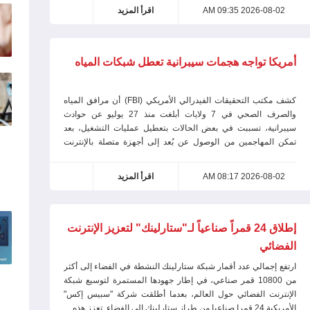
2026-08-02 09:35 AM
اقرأ المزيد
أمريكا تواجه هجمات سيبرانية تعطل شبكات المياه
كشف مكتب التحقيقات الفيدرالي الأمريكي (FBI) أن مرافق المياه
والصرف الصحي في 7 ولايات أبلغت منذ 27 يوليو عن حوادث
سيبرانية، تسببت في بعض الحالات بتعطيل عمليات التشغيل، بعد
تمكن المهاجمين من الوصول عن بُعد إلى أجهزة متصلة بالإنترنت
وتغيير عناوين بروتوكول
2026-08-02 08:17 AM
اقرأ المزيد
إطلاق 24 قمراً صناعياً لـ"ستارلينك" لتعزيز الإنترنت
الفضائي
ارتفع إجمالي عدد أقمار شبكة ستارلينك النشطة في الفضاء إلى أكثر
من 10800 قمر صناعي، في إطار جهودها المستمرة لتوسيع شبكة
الإنترنت الفضائي حول العالم، بعدما أطلقت شركة "سبيس إكس"
الأمريكية 24 قمرا صناعيا من طراز ستارلينك إلى الفضاء. تعزز هذه