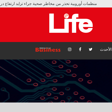
مات أوروبية تحذر من مخاطر صحية جراء تزايد ارتفاع درجات الحرارة
ل| محمد صلاح ينضم رسمياً إلى صفوف طرابزون سبور التركي
الأحدث