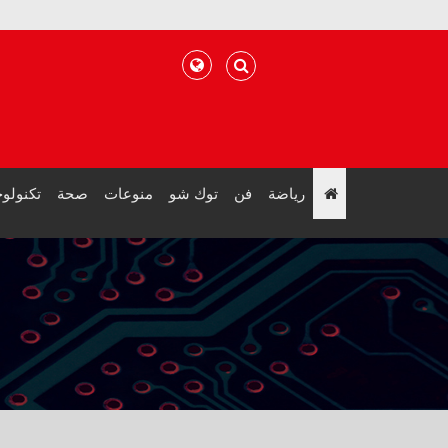
رياضة
فن
توك شو
منوعات
صحة
تكنولوج
";