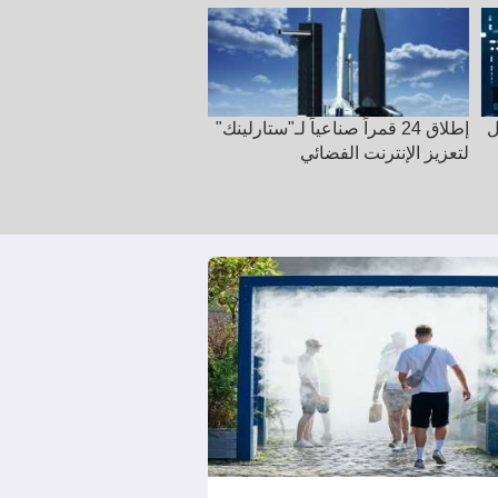
"
"مكالمات الصدمة" تسرق 100
سامسونج تطلق غداً هواتف
مليون يورو من الألمان
"جالاكسي زد فولد 8"