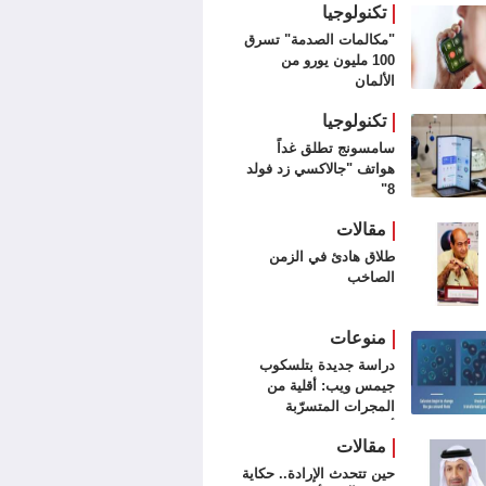
تكنولوجيا
"مكالمات الصدمة" تسرق
100 مليون يورو من
الألمان
تكنولوجيا
سامسونج تطلق غداً
هواتف "جالاكسي زد فولد
8"
مقالات
طلاق هادئ في الزمن
الصاخب
منوعات
دراسة جديدة بتلسكوب
جيمس ويب: أقلية من
المجرات المتسرّبة
أشعلت الكون
مقالات
حين تتحدث الإرادة.. حكاية