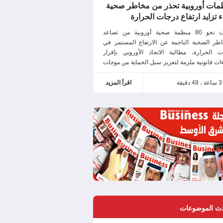
مات أوروبية تحذر من مخاطر صحية
 تزايد ارتفاع درجات الحرارة
حذرت نحو 80 منظمة صحية أوروبية من تصاعد
اطر الصحية الناجمة عن الارتفاع المستمر في
ت الحرارة، مطالبة الاتحاد الأوروبي بإقرار
ات قانونية ملزمة لتعزيز سبل الحماية من موجات
. وشدد البيان المشترك الصادر عن المنظمات
ضرورة الاعتراف بموجات الحر الشديدة كتهديد
قة
اقرأ المزيد
خطير وعابر للحدود، داعياً إلى بلورة خطة
بية شاملة للوقاية من تداعياتها. وتضمنت
البات تأسيس صندوق طوارئ لتمويل
ث الموضوعات