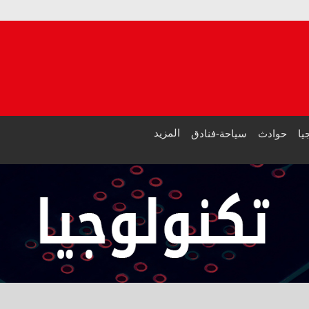
منظ
عاج
المزيد
يا
حوادث
سياحة-فنادق