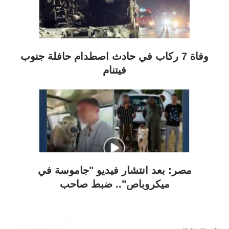
وفاة 7 ركاب في حادث اصطدام حافلة جنوب
فيتنام
مصر: بعد انتشار فيديو "جاموسة في
ميكروباص".. ضبط صاحب