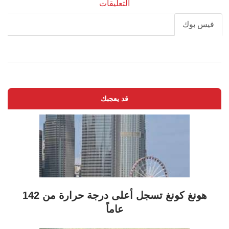
التعليقات
فيس بوك
قد يعجبك
هونغ كونغ تسجل أعلى درجة حرارة من 142
عاماً