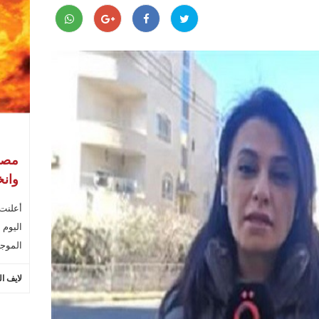
مصر:
وان
أعلنت 
الموج
لايف ال