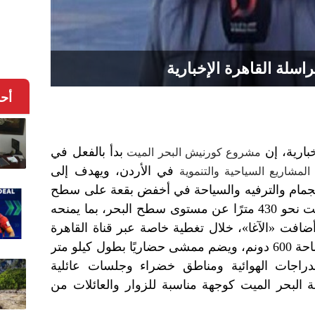
راسلة القاهرة الإخبارية
أح
بارية، إن
بدأ بالفعل في
مشروع كورنيش البحر الميت
في الأردن، ويهدف إلى
لمشاريع السياحية والتنموية
ستجمام والترفيه والسياحة في أخفض بقعة على سطح
الأرض، حيث يبلغ انخفاض البحر الميت نحو 430 مترًا عن مستوى سطح البحر، بما يمنحه
فت «الآغا»، خلال تغطية خاصة عبر قناة القاهرة
الإخبارية، أن المشروع يمتد على مساحة 600 دونم، ويضم ممشى حضاريًا بطول كيلو متر
للدراجات الهوائية ومناطق خضراء وجلسات عائلية
ة البحر الميت كوجهة مناسبة للزوار والعائلات من