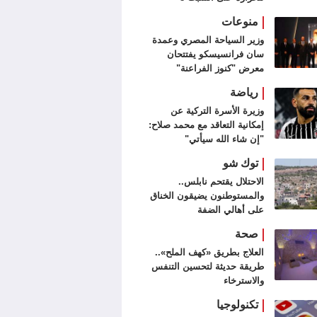
أغسطس
منوعات
وزير السياحة المصري وعمدة
سان فرانسيسكو يفتتحان
معرض "كنوز الفراعنة"
رياضة
وزيرة الأسرة التركية عن
إمكانية التعاقد مع محمد صلاح:
"إن شاء الله سيأتي"
توك شو
الاحتلال يقتحم نابلس..
والمستوطنون يضيقون الخناق
على أهالي الضفة
صحة
العلاج بطريق «كهف الملح»..
طريقة حديثة لتحسين التنفس
والاسترخاء
تكنولوجيا