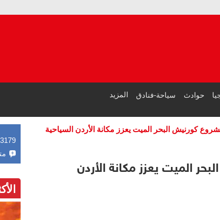
سجل حافل بالع
مصر: انكسار 
المزيد
يا
حوادث
سياحة-فنادق
مشروع كورنيش البحر الميت يعزز مكانة الأردن السياحية
43179
مت
بحر الميت يعزز مكانة الأردن
الأك