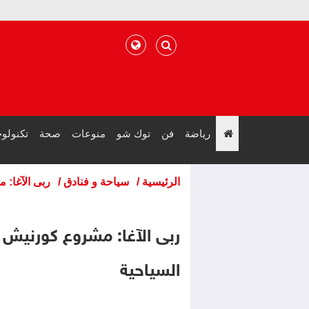
رياضة
فن
توك شو
منوعات
صحة
تكنولوج
";
الرئيسية
/
سياحة و فنادق
/
ربى الآغا: 
ربى الآغا: مشروع كورنيش ال
السياحية