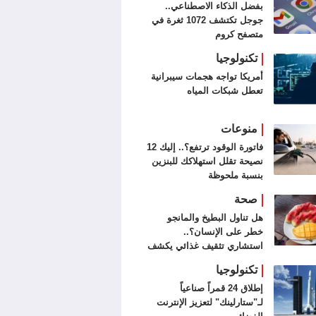
بفضل الذكاء الاصطناعي..
جوجل تكتشف 1072 ثغرة في
متصفح كروم
تكنولوجيا
أمريكا تواجه هجمات سيبرانية
تعطل شبكات المياه
منوعات
فاتورة الوقود ترتفع؟.. إليك 12
نصيحة تقلل استهلاكك للبنزين
بنسبة ملحوظة
صحة
هل تناول البطيخ والمانجو
خطر على الإنسان؟..
استشاري تثقيف غذائي يكشف
مفاجأة
تكنولوجيا
إطلاق 24 قمراً صناعياً
لـ"ستارلينك" لتعزيز الإنترنت