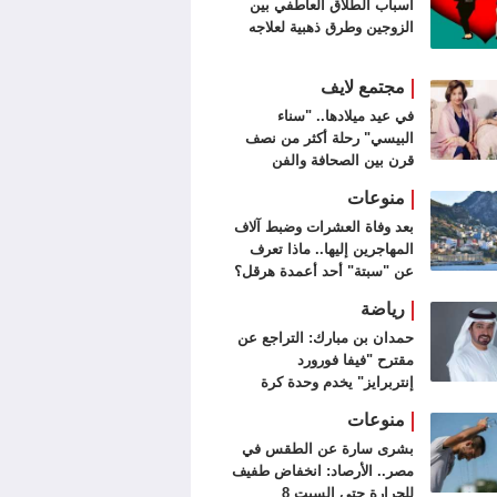
أسباب الطلاق العاطفي بين
الزوجين وطرق ذهبية لعلاجه
مجتمع لايف
في عيد ميلادها.. "سناء
البيسي" رحلة أكثر من نصف
قرن بين الصحافة والفن
التشكيلي
منوعات
بعد وفاة العشرات وضبط آلاف
المهاجرين إليها.. ماذا تعرف
عن "سبتة" أحد أعمدة هرقل؟
رياضة
حمدان بن مبارك: التراجع عن
مقترح "فيفا فورورد
إنتربرايز" يخدم وحدة كرة
القدم
منوعات
بشرى سارة عن الطقس في
مصر.. الأرصاد: انخفاض طفيف
للحرارة حتى السبت 8