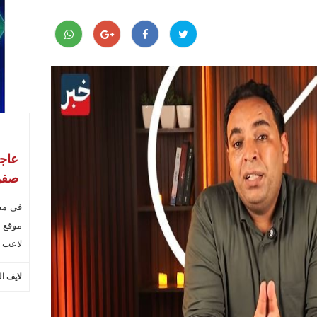
عاجل
صفو
في مفا
موقع 
لاعب 
لايف ال