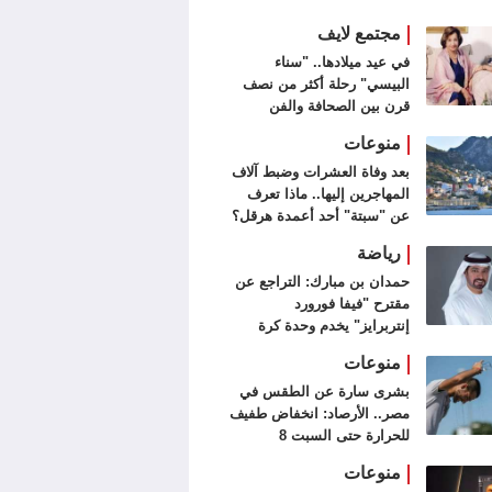
مجتمع لايف
في عيد ميلادها.. "سناء
البيسي" رحلة أكثر من نصف
قرن بين الصحافة والفن
التشكيلي
منوعات
بعد وفاة العشرات وضبط آلاف
المهاجرين إليها.. ماذا تعرف
عن "سبتة" أحد أعمدة هرقل؟
رياضة
حمدان بن مبارك: التراجع عن
مقترح "فيفا فورورد
إنتربرايز" يخدم وحدة كرة
القدم
منوعات
بشرى سارة عن الطقس في
مصر.. الأرصاد: انخفاض طفيف
للحرارة حتى السبت 8
أغسطس
منوعات