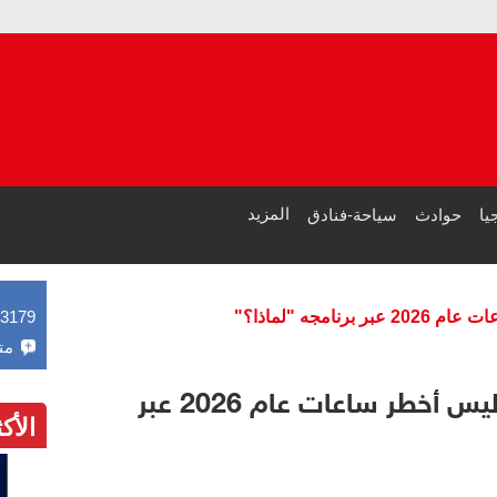
منظمات 
عاجل| م
المزيد
يا
حوادث
سياحة-فنادق
جه "لماذا؟"
43179
مت
عصام خضيري يكشف كواليس أخطر ساعات عام 2026 عبر
الأك