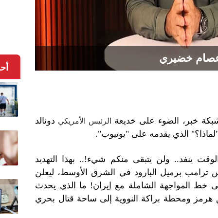
صام خضيري
أح
كة خبر، الضوء على خديعة
دونالد
الرئيس الأمريكي
لماذا؟" الذي يقدمه على "يوتيوب".
لوقت ينفد.. ولن يتبقى منكم شيء!.. بهذا التهديد
 ترامب برميل البارود في الشرق الأوسط، ليعلن
 إلى خط المواجهة الشاملة مع إيران! ما الذي يحدث
رمز ومحطة براكة النووية إلى ساحة قتال بحري