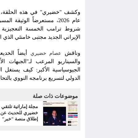
وكشف "خضيري" في هذه الحلقة، "م
عام 2026، مستعرضاً الوثيقة
شروط ترامب الخمسة التعجيزية 
الإيراني الجديد مجتبى خامنئي الذي ا
وناقش
أيضاً الخدي
عصام خضيري
والسيناريو المرعب لـ"الجبهات الأ
الجيوسياسية الأكبر: كيف يستغل ا
الدولي لتسريع برنامجه النووي بالتح
موضوعات ذات صلة
مجلة إماراتية تلتقي
خضيري للحديث عن 
إطلاق منصة "خبر"