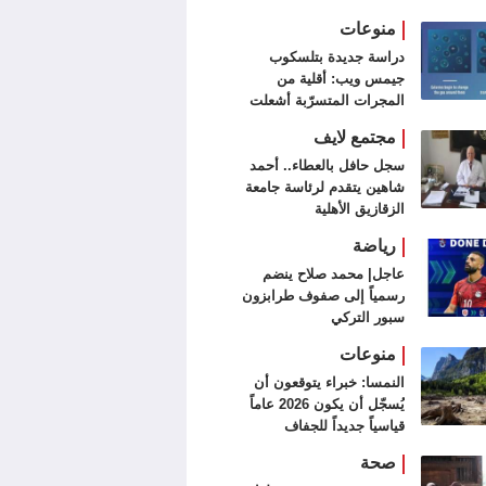
منوعات
دراسة جديدة بتلسكوب
جيمس ويب: أقلية من
المجرات المتسرّبة أشعلت
الكون
مجتمع لايف
سجل حافل بالعطاء.. أحمد
شاهين يتقدم لرئاسة جامعة
الزقازيق الأهلية
رياضة
عاجل| محمد صلاح ينضم
رسمياً إلى صفوف طرابزون
سبور التركي
منوعات
النمسا: خبراء يتوقعون أن
يُسجّل أن يكون 2026 عاماً
قياسياً جديداً للجفاف
صحة