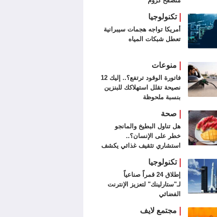
متصفح كروم
تكنولوجيا
أمريكا تواجه هجمات سيبرانية
تعطل شبكات المياه
منوعات
فاتورة الوقود ترتفع؟.. إليك 12
نصيحة تقلل استهلاكك للبنزين
بنسبة ملحوظة
صحة
هل تناول البطيخ والمانجو
خطر على الإنسان؟..
استشاري تثقيف غذائي يكشف
مفاجأة
تكنولوجيا
إطلاق 24 قمراً صناعياً
لـ"ستارلينك" لتعزيز الإنترنت
الفضائي
مجتمع لايف