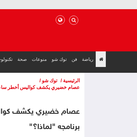
رياضة
فن
توك شو
منوعات
صحة
تكنولوج
";
الرئيسية
/
توك شو
/
عصام خضيري يكشف كواليس أخطر ساعات عام 2026 عبر برنام
برنامجه "لماذا؟"