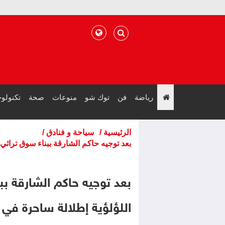
رياضة
فن
توك شو
منوعات
صحة
تكنولوج
";
الرئيسية
/
سياحة و فنادق
/
بعد توجيه حاكم الشارقة ببناء سوق تراث
بعد توجيه حاكم الشارقة ب
اللؤلؤية إطلالة ساحرة في