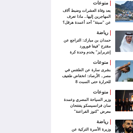
منوعات
بعد وفاة العشرات وضبط آلاف
المهاجرين إليها.. ماذا تعرف
عن "سبتة" أحد أعمدة هرقل؟
رياضة
حمدان بن مبارك: التراجع عن
مقترح "فيفا فورورد
إنتربرايز" يخدم وحدة كرة
القدم
منوعات
بشرى سارة عن الطقس في
مصر.. الأرصاد: انخفاض طفيف
للحرارة حتى السبت 8
أغسطس
منوعات
وزير السياحة المصري وعمدة
سان فرانسيسكو يفتتحان
معرض "كنوز الفراعنة"
رياضة
وزيرة الأسرة التركية عن