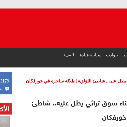
العداءة الإمارا
دراسة جديدة بت
المزيد
يا
حوادث
سياحة-فنادق
ي يطل عليه.. شاطئ اللؤلؤية إطلالة ساحرة في خورفكان
43179
مت
بناء سوق تراثي يطل عليه.. شاطئ
الأك
 خورفكان