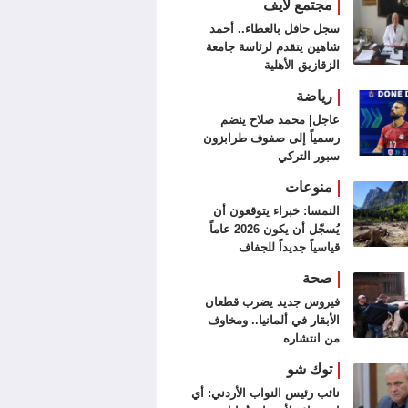
مجتمع لايف
سجل حافل بالعطاء.. أحمد
شاهين يتقدم لرئاسة جامعة
الزقازيق الأهلية
رياضة
عاجل| محمد صلاح ينضم
رسمياً إلى صفوف طرابزون
سبور التركي
منوعات
النمسا: خبراء يتوقعون أن
يُسجّل أن يكون 2026 عاماً
قياسياً جديداً للجفاف
صحة
فيروس جديد يضرب قطعان
الأبقار في ألمانيا.. ومخاوف
من انتشاره
توك شو
نائب رئيس النواب الأردني: أي