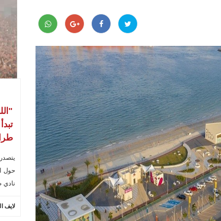
"الل
تبدأ
طراب
يتصدر
حول ال
نادي ط
لايف ا