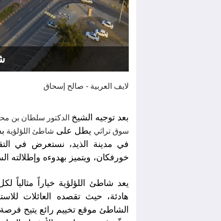
ش
لايف العربية - صالح إسحاق
بعد توجيه الشيخ
الدكتور سلطان بن مح
يطل على
بخ
سوق تراثي
شاطئ اللؤلؤية
في مدينة الذيد، نستعرض في التق
خورفكان، ويتميز بهدوءه وإطلالته ال
يعد شاطئ اللؤلؤية خياراً مثالياً
هادئة، حيث تقصده العائلات للاستم
الشاطئ موقع تخييم رائع يتيح فرصة