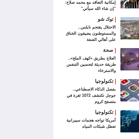
إمكانية التعاقد مع محمد صلاح:
"إن شاء الله سيأتي"
توك شو
الاحتلال يقتحم نابلس..
والمستوطنون يضيقون الخناق
على أهالي الضفة
صحة
العلاج بطريق «كهف الملح»..
طريقة حديثة لتحسين التنفس
والاسترخاء
تكنولوجيا
بفضل الذكاء الاصطناعي..
جوجل تكتشف 1072 ثغرة في
متصفح كروم
تكنولوجيا
أمريكا تواجه هجمات سيبرانية
تعطل شبكات المياه