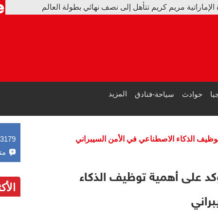
ريم تتأهل إلى نصف نهائي بطولة العالم
مس ويب: أقلية من المجرات المتسرّبة أشعلت الكون
المزيد
يا
حوادث
سياحة-فنادق
توظيف الذكاء الاصطناعي في الأمن السيبراني
43179
مت
كد على أهمية توظيف الذكاء
الأك
راني