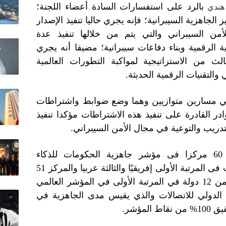
بالرد على استفسارات السادة أعضاء اللجنة؛
هندي
لجاهزية السيبرانية؛ فإنه يجري حاليا تنفيذ الإصدار
لأمن السيبراني والتي يتم من خلالها تنفيذ عدة
ة الرقمية وبناء دفاعات سيبرانية؛ مضيفا أنه يجري
الث من الاستراتيجية لمواكبة التطورات العالمية
التقنيات الرقمية الحديثة.
 مسارين متوازيين وهما وضع ضوابط واشتراطات
ادر القادرة على تنفيذ هذه الاشتراطات مؤكدا تنفيذ
لتدريب والتوعية في مجال الأمن السيبراني.
كما اشار إلى تقدم ترتيب مصر 60 مركزا فى مؤشر جاهزية الحكومات للذكاء
الاصطناعى خلال 6 اعوام حيث جاءت فى المرتبة الأولى إفريقيًا والثالثة عربيا والمركز 51
عالميا بالمؤشر؛ موضحا أن مصر ضمن 12 دولة في المرتبة الأولى في المؤشر العالمي
د الدولي للاتصالات والذي يقيس مدى الجاهزية في
مؤشر.