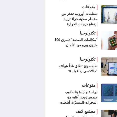
سبور (فيديو وصور)
منوعات
منظمات أوروبية تحذر من
مخاطر صحية جراء تزايد
ارتفاع درجات الحرارة
تكنولوجيا
"مكالمات الصدمة" تسرق 100
مليون يورو من الألمان
تكنولوجيا
سامسونج تطلق غداً هواتف
"جالاكسي زد فولد 8"
منوعات
دراسة جديدة بتلسكوب
جيمس ويب: أقلية من
المجرات المتسرّبة أشعلت
الكون
مجتمع لايف