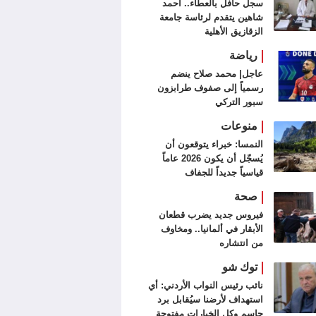
سجل حافل بالعطاء.. أحمد
شاهين يتقدم لرئاسة جامعة
الزقازيق الأهلية
رياضة
عاجل| محمد صلاح ينضم
رسمياً إلى صفوف طرابزون
سبور التركي
منوعات
النمسا: خبراء يتوقعون أن
يُسجّل أن يكون 2026 عاماً
قياسياً جديداً للجفاف
صحة
فيروس جديد يضرب قطعان
الأبقار في ألمانيا.. ومخاوف
من انتشاره
توك شو
نائب رئيس النواب الأردني: أي
استهداف لأرضنا سيُقابل برد
حاسم وكل الخيارات مفتوحة