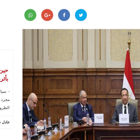
حين 
بأثر
- سياس
مجرد ك
الظروف
عادل ع