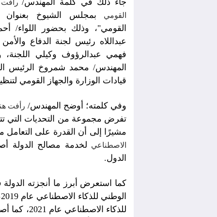
جاء ذلك في كلمة المهندس/
رأفت 
بمجلس الشيوخ بعنوان "
القومي
القومي"، وذلك بحضور اللواء/ أ
عبداللاه رئيس لجنة الدفاع والأمن
فهمي عبدالرؤوف وكيلي اللجنة، 
المهندس/ محمد شمروخ الرئيس التن
قيادات الوزارة والجهاز القومي لتنظي
وفي كلمته؛ أوضح المهندس/
رأفت هن
تفرض مجموعة من التحديات التي تتطل
مشيرًا إلى أن القدرة على التعامل م
لخدمة مصالح الدولة أص
الاصطناعي
الدول.
كما استعرض أبرز ما أنجزته الدولة 
ا
للذكاء الاص