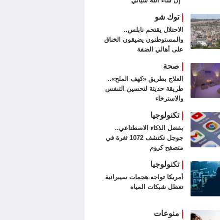
"إن شاء الله سيأتي"
توك شو
الاحتلال يقتحم نابلس..
والمستوطنون يضيقون الخناق
على أهالي الضفة
صحة
العلاج بطريق «كهف الملح»..
طريقة حديثة لتحسين التنفس
والاسترخاء
تكنولوجيا
بفضل الذكاء الاصطناعي..
جوجل تكتشف 1072 ثغرة في
متصفح كروم
تكنولوجيا
أمريكا تواجه هجمات سيبرانية
تعطل شبكات المياه
منوعات