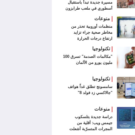
مسيرة جديدة تبدأ باستقبال
أسطوري في ملعب طرابزون
سبور (فيديو وصور)
منوعات
منظمات أوروبية تحذر من
مخاطر صحية جراء تزايد
ارتفاع درجات الحرارة
تكنولوجيا
"مكالمات الصدمة" تسرق 100
مليون يورو من الألمان
تكنولوجيا
سامسونج تطلق غداً هواتف
"جالاكسي زد فولد 8"
منوعات
دراسة جديدة بتلسكوب
جيمس ويب: أقلية من
المجرات المتسرّبة أشعلت
الكون