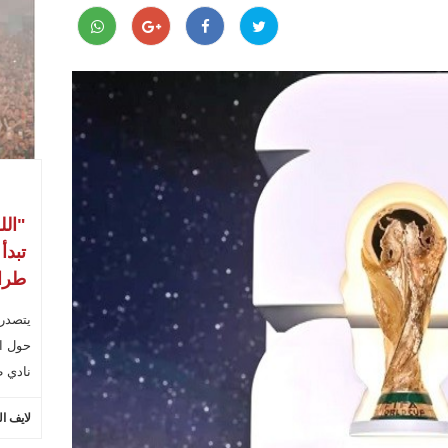
"الل
تبدأ
طراب
يتصدر
حول ال
نادي ط
لايف ا