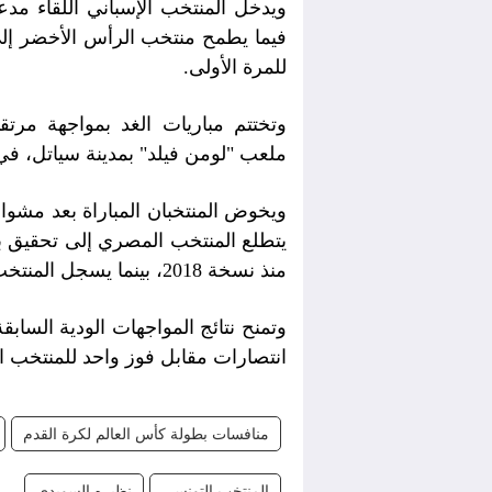
ويدخل المنتخب الإسباني اللقاء مدع
فيما يطمح منتخب الرأس الأخضر إلى م
للمرة الأولى.
وتختتم مباريات الغد بمواجهة مرت
ملعب "لومن فيلد" بمدينة سياتل، في
ويخوض المنتخبان المباراة بعد مشو
يتطلع المنتخب المصري إلى تحقيق بد
منذ نسخة 2018، بينما يسجل المنتخب البلجيكي ظهوره الخامس عشر في تاريخ البطولة.
وتمنح نتائج المواجهات الودية الساب
انتصارات مقابل فوز واحد للمنتخب ا
منافسات بطولة كأس العالم لكرة القدم
المنتخب التونسي
نظيره السويدي