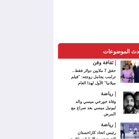
دث الموضوعات
ثقافة وفن
حقق 7 ملايين دولار فقط..
ترامب يجامل زوجته: "فيلم
ميلانيا" الأول لهذا العام
رياضة
وفاة خورخي ميسي والد
ليونيل ميسي بعد صراع مع
المرض
رياضة
رئيس اتحاد كازاخستان
للجوجيتسو: الإمارات طوّرت