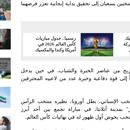
تخبين يسعيان إلى تحقيق بداية إيجابية تعزز فرصهما
يك
رسميا.. جدول مباريات
كة
كأس العالم 2026 في
أمريكا وكندا والمكسيك
مزيج من عناصر الخبرة والشباب، في حين يدخل
اً إلى قوة دفاعية وخبرة عدد من لاعبيه المحترفين
نتخب الإسباني، بطل أوروبا، نظيره منتخب الرأس
مدينة أتلانتا، في مباراة تجمع بين أحد أبرز
خب يخوض أول ظهور له في نهائيات كأس العالم.