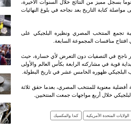
وماً بسجل مميز من النتائج خلال السنوات الأخيرة،
واصلة كتابة التاريخ بعد نجاحه في بلوغ النهائيات
قبة تجمع المنتخب المصري ونظيره البلجيكي على
 افتتاح منافسات المجموعة السابعة.
ار ناجح في التصفيات دون التعرض لأي خسارة، حيث
اية قوية في مشاركته الرابعة بكأس العالم والأولى
قة أفضلية معنوية للمنتخب المصري، بعدما حقق ثلاثة
لبلجيكي خلال أربع مواجهات جمعت المنتخبين.
الولايات المتحدة الأمريكية
كندا والمكسيك