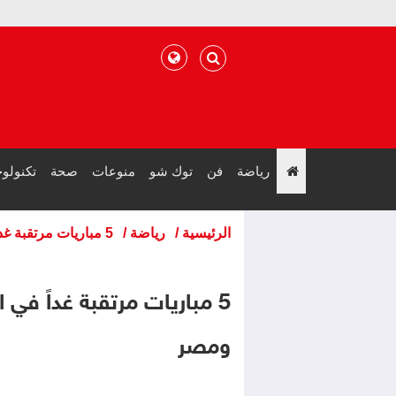
رياضة
فن
توك شو
منوعات
صحة
تكنولوج
";
الرئيسية
/
رياضة
/
5 مباريات مرتقبة غداً في المونديال والأنظار تتجه إلى تونس ومصر
5 مباريات مرتقبة غداً في 
ومصر