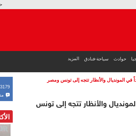
حقق 7 ملايين دولار فقط.. ترامب يجامل زوجته: "فيلم ميلانيا" الأول لهذا العام
الصحة المصرية: 5.3 مليون مواطن استفادوا من خدماتنا مجانا بالمدن الساحلية في الصيف
المزيد
يا
حوادث
سياحة-فنادق
43179
مت
المونديال والأنظار تتجه إلى تونس
الأك