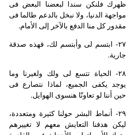
ظهرك فلنكن سندا لبعضنا البعض فى
مواجهة الدنيا، ولا نبخل بالدعم طالما فى
مقدور كل منا الدفع بالآخر إلى الأمام.
٢٧- ابتسم لى وأبتسم لك، فهذه صدقة
جارية.
٢٨- الحياة تتسع لى ولك ولغيرنا وما
يوجد يكفى الجميع، لماذا نتصارع فى
حين أننا لو تعاونّا هنسوى الهوايل.
٢٩- أنماط البشر حولنا كثيرة ومتعددة،
ليكن هدفنا التعايش معهم لا تغييرهم