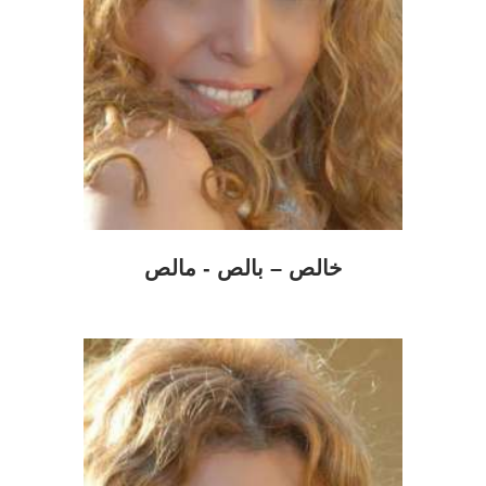
خالص – بالص - مالص