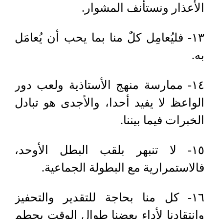
الأعذار ونستأنف المشوار.
١٣- فليُعامِل كلٌ منا بما يحب أن يُعامَل
به.
١٤- ممارسة منهج الأستاذية ولعب دور
الواعظ لا يفيد أحدا، والأجدى هو تبادل
الخبرات فيما بيننا.
١٥- لا تنبهر بلقب البطل الأوحد،
فالاستمرارية مع البطولة الجماعية.
١٦- كل منا بحاجة للتقدير والتحفيز
وانتقادنا لأداء بعضنا طوال الوقت يحطم