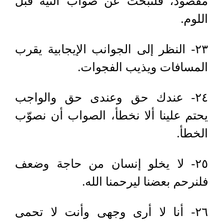
مقصود، فلنبحث عن صواب النية قبل
اللوم.
٢٣- النظر إلى الجوانب الإيجابية يقرب
المسافات ويذيب الفجوات.
٢٤- عندك حق وعندى حق والواجب
يحتم علينا ألا نخطأ، الصواب أن نصوّب
الخطأ.
٢٥- لا يخلو إنسان من حاجة وضعف
فلنرحم بعضنا ليرحمنا الله.
٢٦- أنا لا أرى وجهى وأنت لا تحمى