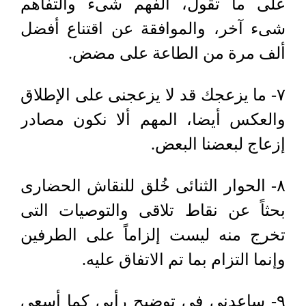
على ما تقول، الفهم شىء والتفاهم
شىء آخر، والموافقة عن اقتناع أفضل
ألف مرة من الطاعة على مضض.
٧- ما يزعجك قد لا يزعجنى على الإطلاق
والعكس أيضا، المهم ألا نكون مصادر
إزعاج لبعضنا البعض.
٨- الحوار الثنائى خُلق للنقاش الحضارى
بحثاً عن نقاط تلاقى والتوصيات التى
تخرج منه ليست إلزاماً على الطرفين
وإنما التزام بما تم الاتفاق عليه.
٩- ساعدنى فى توضيح رأيى كما أسعى