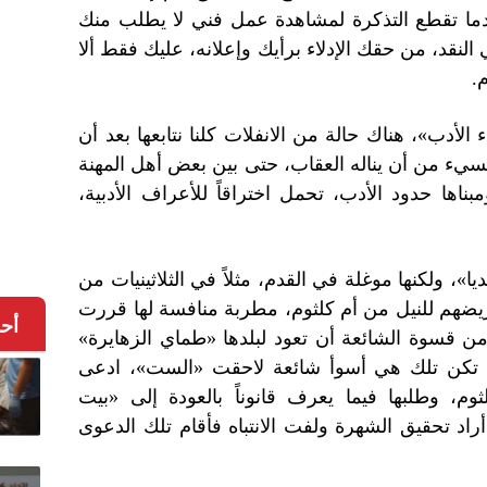
ما تقطع التذكرة لمشاهدة عمل فني لا يطلب منك
نقد، من حقك الإدلاء برأيك وإعلانه، عليك فقط ألا
.
الأدب»، هناك حالة من الانفلات كلنا نتابعها بعد أن
يء من أن يناله العقاب، حتى بين بعض أهل المهنة
ومبناها حدود الأدب، تحمل اختراقاً للأعراف الأدبية،
»، ولكنها موغلة في القدم، مثلاً في الثلاثينيات من
يضهم للنيل من أم كلثوم، مطربة منافسة لها قررت
أح
 قسوة الشائعة أن تعود لبلدها «طماي الزهايرة»
لم تكن تلك هي أسوأ شائعة لاحقت «الست»، ادعى
م، وطلبها فيما يعرف قانوناً بالعودة إلى «بيت
راد تحقيق الشهرة ولفت الانتباه فأقام تلك الدعوى