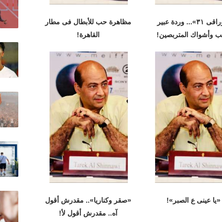
«أوراقى ٣١»... وردة عبير
مظاهرة حب للأبطال فى مطار
ب وأشواك المتربصين!
القاهرة!
«يا عينى ع الصبر»!
«صقر وكناريا».. مقدرش أقول
آه.. مقدرش أقول لأ!