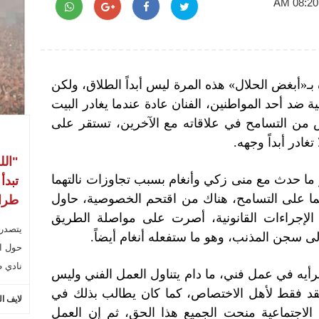
 بـ«أبغض الحلال» هذه المرة ليس أبداً الطلاق، ولكن
ة ضد أحد المواطنين، الفنان عادة عندما يغادر البيت
من التسامح في علاقاته مع الآخرين، تستقر على
تغادر أبداً وجهه.
"الل
 ما حدث مع منى زكي وأنغام بسبب تجاوزات نالتهما
تبدأ
ما على التسامح، هناك من اقتحم الخصوصية، حاول
طراب
الإجراءات القانونية، أصرت على مواصلة الطريق
يتصدر
لى سجن المذنب، وهو ما ستفعله أنغام أيضاً.
حول ال
نادي ط
أيه في عمل فني، ما دام يتناول العمل الفني وليس
النقد فقط لأهل الاختصاص، كما كان يطالب بذلك في
لايف ا
لاجتماعية منحت الجميع هذا الحق، ثم إن العمل