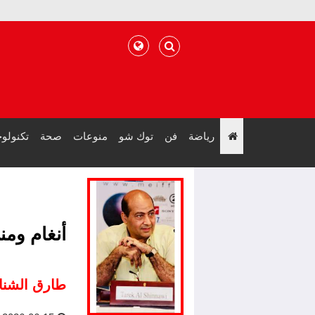
رياضة
فن
توك شو
منوعات
صحة
تكنولوج
";
أنغام ومن
طارق الشنا