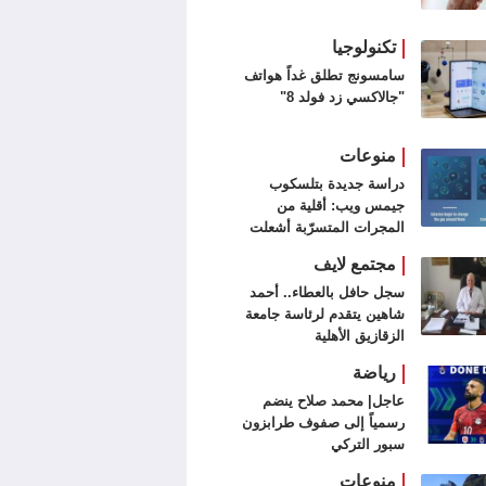
تكنولوجيا
سامسونج تطلق غداً هواتف
"جالاكسي زد فولد 8"
منوعات
دراسة جديدة بتلسكوب
جيمس ويب: أقلية من
المجرات المتسرّبة أشعلت
الكون
مجتمع لايف
سجل حافل بالعطاء.. أحمد
شاهين يتقدم لرئاسة جامعة
الزقازيق الأهلية
رياضة
عاجل| محمد صلاح ينضم
رسمياً إلى صفوف طرابزون
سبور التركي
منوعات