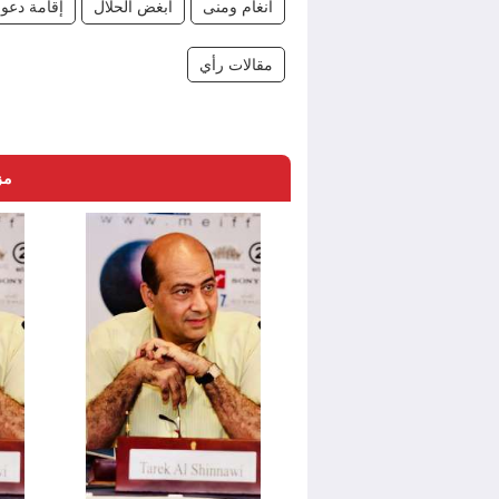
أنغام ومنى
أبغض الحلال
إقامة دعو
مقالات رأي
مز