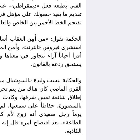
الفني بطبعه فعل «ديمقراطي»، عند
تقديم ما يفيد حصولك على مؤهل في ال
تقتحم الخط الأحمر بين الخاص والعام
الحكمة تقول: «من أَمِن العقاب أساء 
استشرى فيروس «الترند»، وأمن المس
أقرأ أحياناً آراء تتجاوز في معناها 
يستحق ردعه بالقانون.
والحكاية ليست وليدة «السوشيال ميديا
القرن الماضي كان هناك من يتم تحر
إطلاق شائعة تمس شرفها، وكادت من
بالمنصورة، حفاظاً على سمعتها، 
يوماً رجل صعيدي أنه زوج لأم كلثو
الطاعة»، بعد افتضاح أمره قال إنه أ
الكاذبة.