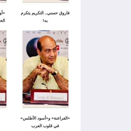
فاروق حسني.. التكريم يتكرم
به!
الح
«الفراعنة» و«أسود الأطلس»
في قلوب العرب