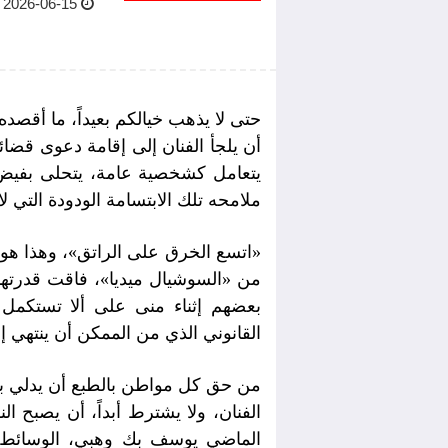
2026-06-15 08:20 AM
حتى لا يذهب خيالكم بعيداً، ما أقصده
أن يلجأ الفنان إلى إقامة دعوى قضائي
يتعامل كشخصية عامة، يتحلى بفيض 
ملامحه تلك الابتسامة الودودة التي لا 
«اتسع الخرق على الراتق»، وهذا هو
من «السوشيال ميديا»، فاقت قدرته
بعضهم إثناء منى على ألا تستكمل 
القانوني الذي من الممكن أن ينتهي إ
من حق كل مواطن بالطبع أن يدلي بر
الفنان، ولا يشترط أبداً، أن يصبح 
الماضي يوسف بك وهبي، الوسائط ا