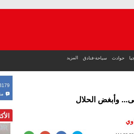
م
طر
المزيد
يا
حوادث
سياحة-فنادق
3179
مت
ى... وأبغض الحلال
الأك
وي