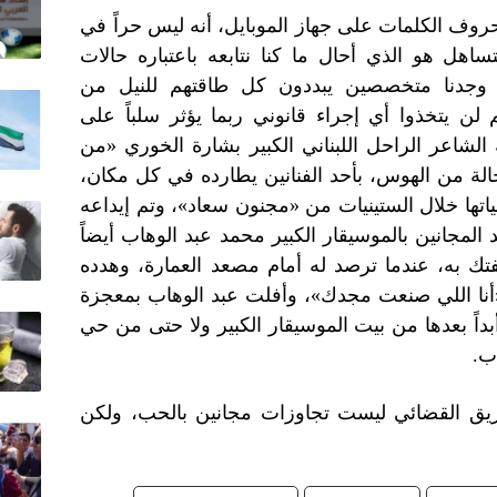
وف الكلمات على جهاز الموبايل، أنه ليس حراً في
ساهل هو الذي أحال ما كنا نتابعه باعتباره حالات
وجدنا متخصصين يبددون كل طاقتهم للنيل من
 لن يتخذوا أي إجراء قانوني ربما يؤثر سلباً على
الشاعر الراحل اللبناني الكبير بشارة الخوري «من
حالة من الهوس، بأحد الفنانين يطارده في كل مكان،
ا خلال الستينيات من «مجنون سعاد»، وتم إيداعه
لمجانين بالموسيقار الكبير محمد عبد الوهاب أيضاً
ك به، عندما ترصد له أمام مصعد العمارة، وهدده
 «أنا اللي صنعت مجدك»، وأفلت عبد الوهاب بمعجزة
أبداً بعدها من بيت الموسيقار الكبير ولا حتى من حي
ب.
ريق القضائي ليست تجاوزات مجانين بالحب، ولكن