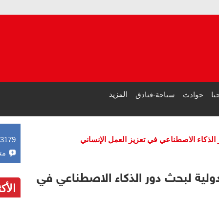
الزما
حين ت
المزيد
يا
حوادث
سياحة-فنادق
لذكاء الاصطناعي في تعزيز العمل الإنساني
43179
مت
لية لبحث دور الذكاء الاصطناعي في
الأك