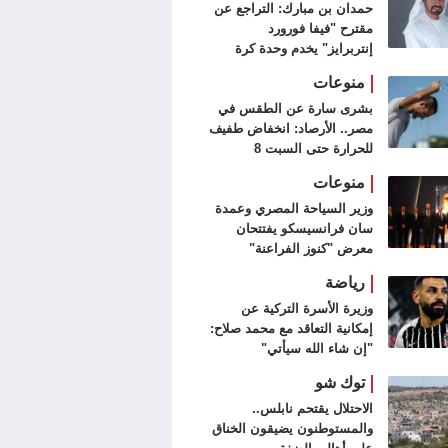
حمدان بن مبارك: التراجع عن
مقترح "فيفا فورورد
إنتربرايز" يخدم وحدة كرة
القدم
منوعات
بشرى سارة عن الطقس في
مصر.. الأرصاد: انخفاض طفيف
للحرارة حتى السبت 8
أغسطس
منوعات
وزير السياحة المصري وعمدة
سان فرانسيسكو يفتتحان
معرض "كنوز الفراعنة"
رياضة
وزيرة الأسرة التركية عن
إمكانية التعاقد مع محمد صلاح:
"إن شاء الله سيأتي"
توك شو
الاحتلال يقتحم نابلس..
والمستوطنون يضيقون الخناق