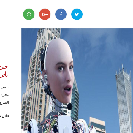
حين 
بأثر
- سياس
مجرد ك
الظروف
عادل ع