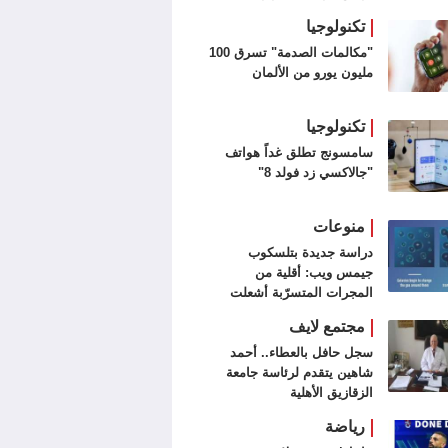
تكنولوجيا
"مكالمات الصدمة" تسرق 100
مليون يورو من الألمان
تكنولوجيا
سامسونج تطلق غداً هواتف
"جالاكسي زد فولد 8"
منوعات
دراسة جديدة بتلسكوب
جيمس ويب: أقلية من
المجرات المتسرّبة أشعلت
الكون
مجتمع لايف
سجل حافل بالعطاء.. أحمد
شاهين يتقدم لرئاسة جامعة
الزقازيق الأهلية
رياضة