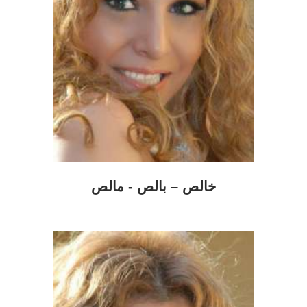
خالص – بالص - مالص