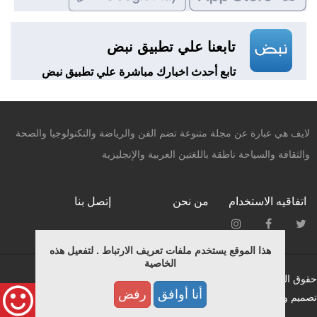
تابعنا علي تطبيق نبض
تابع أحدث اخبارك مباشرة علي تطبيق نبض
لايف هي عبارة عن مجلة متنوعة تضم الفن والرياضة والتكنولوجيا والصحة
والثقافة والسياحة ناطقة باللغتين العربية والإنجليزية
اتفاقيه الاستخدام
من نحن
إتصل بنا
هذا الموقع يستخدم ملفات تعريف الارتباط . لتفعيل هذه
الخاصية
حقوق النشر محفوظة © لـ ميديانيتشر 2015.
أنا أوافق
رفض
تصميم وبرمجة فريق التطوير بمؤسسة ميديانيتشر