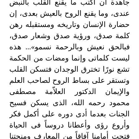
جاهدة أن أكتب ما يقنع القلب بالنبض
عندى، وما يقنع الروح بالعيش بعدى، إن
حضارة الإنسان وتاريخه ومستقبله رهن
كلمة صدق، ورؤية صدق وشعار صدق،
فبالحق نعيش وبالرحمة نسمو»... هذه
ليست كلماتى وإنما ومضات من الحكمة
تشع نورًا تخترق الوجدان فتسكن القلب
وتستقر على بساط الروح لصاحب العلم
والإيمان الدكتور العلاّمة مصطفى
محمود رحمه الله، الذى يسكن فسيح
الجنات بعدما أدى دوره على أكمل فكر
وأروع رؤى وأعطانا دروساً فى الحياة
فتحت أمامنا آفاقاً من المعارف ومنحتنا