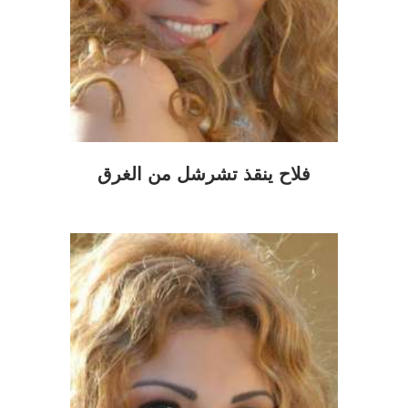
فلاح ينقذ تشرشل من الغرق