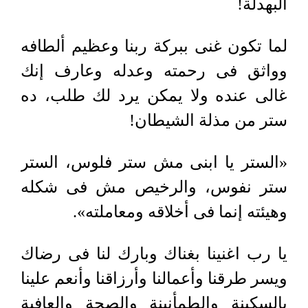
البهدلة!
لما تكون غنى ببركة ربنا وعظيم ألطافه
وواثق فى رحمته وعدله وعارف إنك
غالى عنده ولا يمكن يرد لك طلب، ده
ستر من مذلة الشيطان!
«الستر يا ابنى مش ستر فلوس، الستر
ستر نفوس، والرخيص مش فى شكله
وهيئته إنما فى أخلاقه ومعاملته».
يا رب اغنينا بغناك وبارك لنا فى رضاك
ويسر طرقنا وأعمالنا وأرزاقنا وأنعم علينا
بالسكينة والطمأنينة والصحة والعافية