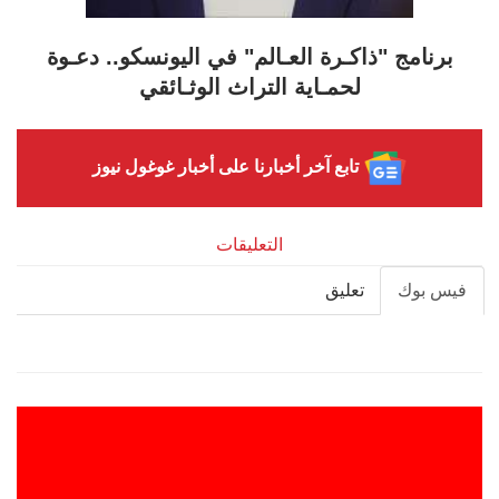
برنامج "ذاكـرة العـالم" في اليونسكو.. دعـوة
لحمـاية التراث الوثـائقي
تابع آخر أخبارنا على أخبار غوغول نيوز
التعليقات
فيس بوك
تعليق