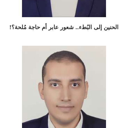
الحنين إلى البُطء.. شعور عابر أم حاجة مُلحة؟!