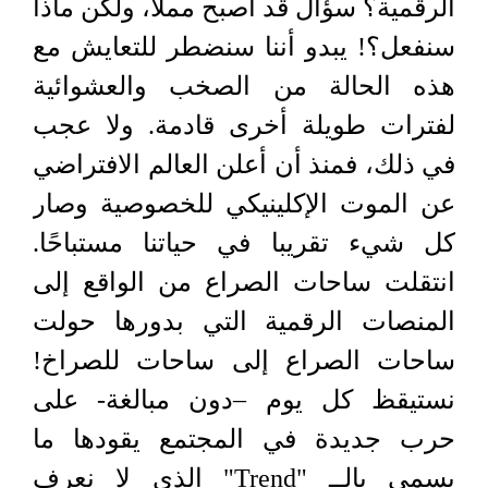
الرقمية؟ سؤال قد أصبح مملًا، ولكن ماذا
سنفعل؟! يبدو أننا سنضطر للتعايش مع
هذه الحالة من الصخب والعشوائية
لفترات طويلة أخرى قادمة. ولا عجب
في ذلك، فمنذ أن أعلن العالم الافتراضي
عن الموت الإكلينيكي للخصوصية وصار
كل شيء تقريبا في حياتنا مستباحًا.
انتقلت ساحات الصراع من الواقع إلى
المنصات الرقمية التي بدورها حولت
ساحات الصراع إلى ساحات للصراخ!
نستيقظ كل يوم –دون مبالغة- على
حرب جديدة في المجتمع يقودها ما
يسمى بالــ "Trend" الذي لا نعرف