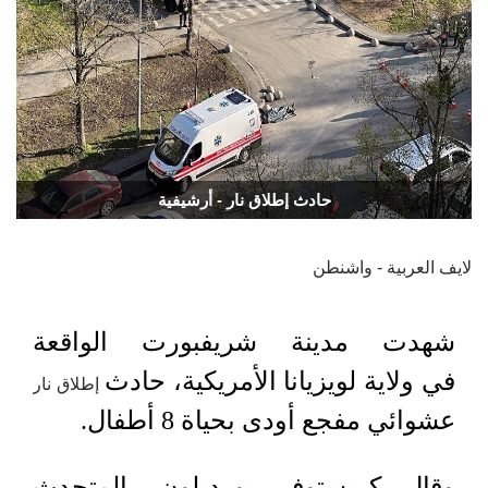
حادث إطلاق نار - أرشيفية
لايف العربية - واشنطن
شهدت مدينة شريفبورت الواقعة
في ولاية لويزيانا الأمريكية، حادث
إطلاق نار
عشوائي مفجع أودى بحياة 8 أطفال.
وقال كريستوفر بورديلون، المتحدث