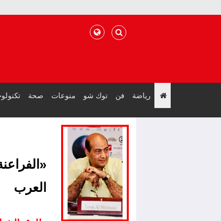
رياضة
فن
توك شو
منوعات
صحة
تكنولوج
";
«الفراعن
العرب