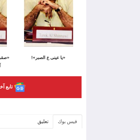
«يا عينى ع الصبر»!
«صقر 
آ
تابع آخ
فيس بوك
تعليق