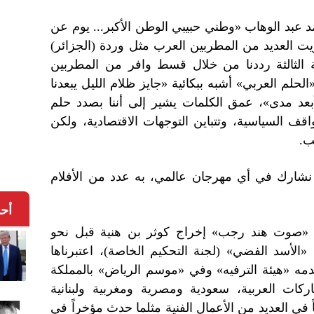
د عبد الوهاب «وطني حبيبي الوطن الأكبر... يوم عن
يت العديد من المطربين العرب مثل وردة (الجزائر)
ة الثالثة رددنا من خلال قسط وافر من المطربين
ب نحو 22، أوبريت «الحلم العربي» أشبه ببكائية «جايز ظلام الليل يبعدنا
أبعد مدى»، عمق الكلمات يشير إلى أننا بصدد حلم
قف السياسية، وتتباين التوجهات الاقتصادية، ولكن
ب.
ما نشارك في أي مهرجان عالمي، به عدد من الأفلام
أح
ل «صوت هند رجب» إخراج كوثر بن هنية قبل نحو
الأسد الفضي» (لجنة التحكيم الخاصة)، اعتبرناها
 تقدمه «هيئة الترفيه» وفي «موسم الرياض» بالمملكة
اركات العربية، سعودية ومصرية ومغربية ولبنانية
 في العديد من الأعمال الفنية مثلما حدث مؤخراً في