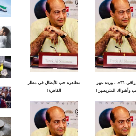
«أوراقى ٣١»... وردة عبير
مظاهرة حب للأبطال فى مطار
ب وأشواك المتربصين!
القاهرة!