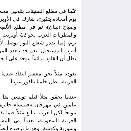
غنّينا في مطلع الستينات بتلحين محم
يوم أمجاده بتكبر»، شارك في الأوبر
وصباح (لبنان)، ثم في مطلع الألفي
والمطربات العر
يوم، إنما يقدر شعاع النور يوصل ل
أقرب للمستحيل. نعم قد تتعدد الموا
يظل أن القلوب دائماً تتوحد على الح
تعودنا مثلاً نحن معشر النقاد عند
العربية، يظل حلمنا بالفوز عربياً.
عندما يحقق مثلاً فيلم تونسي مث
عامين في مهرجان «فينسيا» جائزة «
تتويجاً لكل العرب. نتابع مثلاً فيما
العربية السعودية، تعدداً في المش
وسورية وكويتية، وهو ما نرصده أيضاً