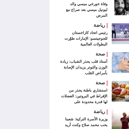
وفاة خورخي ميسي والد
ليونيل ميسي بعد صراع مع
المرض
رياضة
رئيس اتحاد كازاخستان
للجوجيتسو: الإمارات طوّرت
البطولات العالمية
صحة
أستاذ قلب يحذر الشباب: زيادة
الوزن والتوتر يزيدان الإصابة
بأمراض القلب
صحة
استشاري باطنة يحذر من
الإفراط في البروتين: العضلات
لها قدرة محدودة على
الاستفادة منه
رياضة
وزيرة الأسرة التركية: شعبنا
يحب محمد صلاح وكنت أريد