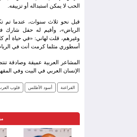
الحب لا يمكن استبداله أو تزييفه.
قبل نحو ثلاث سنوات، عندما تم ت
الرياض»، وأقيم له حفل شارك في
وغيرهم، قلت لهاني: «في حياة أم كل
أسطوري مثلما كرمت أنت في الريا
المشاعر العربية عميقة وصادقة تنت
الإنسان العربي في البيت وفي المق
الفراعنة
أسود الأطلس
قلوب العرب
مز