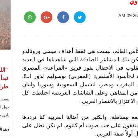
وي
 كأس العالم، ليست هي فقط أهداف ميسي ورونالدو
 تلك المشاعر الصادقة التي شاهدناها في العديد
قلوب في الاحتفال بفوز فريق «الفراعنة» المصري
"الل
ووصوله لدور الـ16، وبعدها احتفالية لـ«أسود الأطلس» (المغربي) بوصولهم لدور الـ8.
تبدأ
 المغرب ومصر، لتشمل السعودية وسوريا ولبنان
طراب
 من المقاهي وعلى الشاشات العريضة اختلطت كل
يتصدر
لاعتزاز بالانتصار العربي.
حول ال
نادي ط
ببساطة، والكثير من أمثالنا العربية كنا نرددها
نهم يتفقون على حب صوت أم كلثوم. لم نكن نطل على
لايف ا
أولاً صفة العربي.