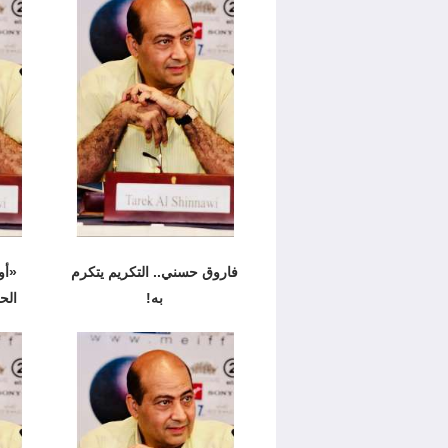
فاروق حسني.. التكريم يتكرم
به!
الح