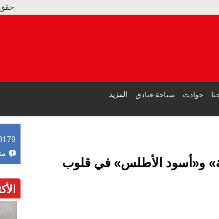
حقق 7 ملايين دولار فقط.. ترامب يجامل زوجته: "فيلم ميلانيا" الأول لهذا العام
الصحة المصرية: 5.3 مليون مواطن استفادوا من خدماتنا مجانا بالمدن الساحلية في الصيف
المزيد
يا
حوادث
سياحة-فنادق
3179
مت
ة» و«أسود الأطلس» في قلوب
الأك