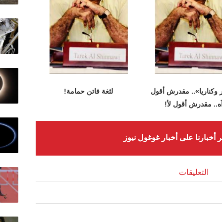
وكناريا».. مقدرش أقول
لثغة فاتن حمامة!
ه.. مقدرش أقول لأ!
ر أخبارنا على أخبار غوغول نيوز
التعليقات