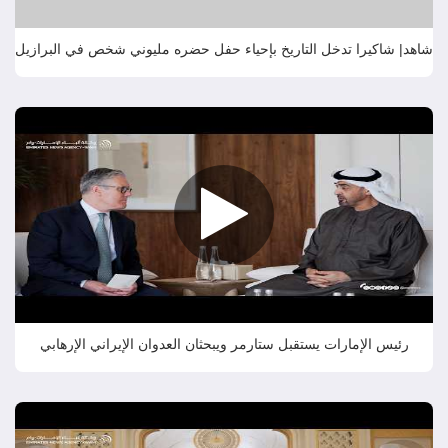
شاهد| شاكيرا تدخل التاريخ بإحياء حفل حضره مليوني شخص في البرازيل
رئيس الإمارات يستقبل ستارمر ويبحثان العدوان الإيراني الإرهابي