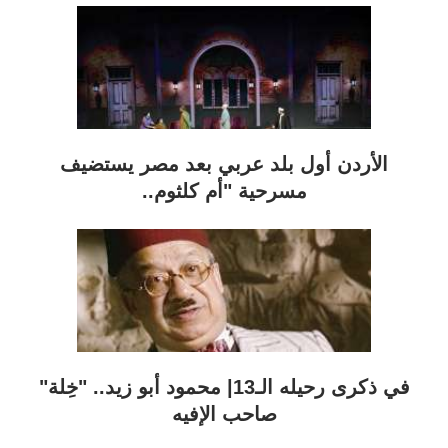
الأردن أول بلد عربي بعد مصر يستضيف
مسرحية "أم كلثوم..
في ذكرى رحيله الـ13| محمود أبو زيد.. "خِلة"
صاحب الإفيه