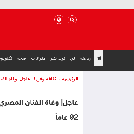
رياضة
فن
توك شو
منوعات
صحة
تكنولوج
";
الرئيسية
/
ثقافة وفن
/
عاجل| وفاة الفنان
عاجل| وفاة الفنان المصري 
92 عاماً