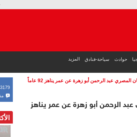
حقق 7 ملايين دولار فقط.. ترامب يجامل زوجته: "فيلم ميلانيا" الأول لهذا العام
الصحة المصرية: 5.3 مليون مواطن استفادوا من خدماتنا مجانا بالمدن الساحلية في الصيف
المزيد
يا
حوادث
سياحة-فنادق
 المصري عبد الرحمن أبو زهرة عن عمر يناهز 92 عاماً
43179
مت
عبد الرحمن أبو زهرة عن عمر يناهز
الأك