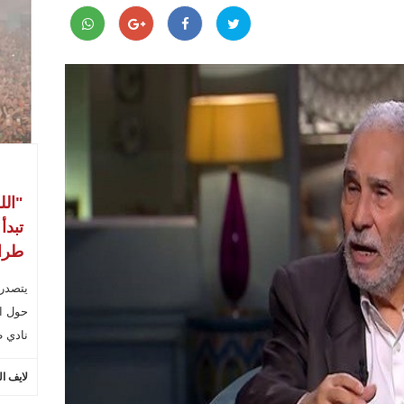
"الل
تبدأ
طراب
يتصدر
حول ال
نادي ط
لايف ا