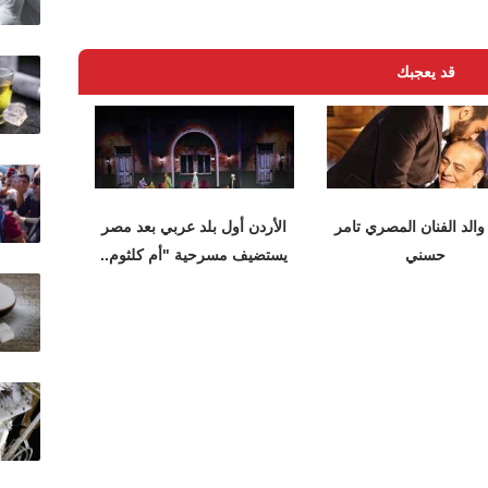
قد يعجبك
والد الفنان المصري تامر
الأردن أول بلد عربي بعد مصر
حسني
يستضيف مسرحية "أم كلثوم..