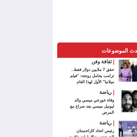
دث الموضوعات
ثقافة وفن
حقق 7 ملايين دولار فقط..
ترامب يجامل زوجته: "فيلم
ميلانيا" الأول لهذا العام
رياضة
وفاة خورخي ميسي والد
ليونيل ميسي بعد صراع مع
المرض
رياضة
رئيس اتحاد كازاخستان
للجوجيتسو: الإمارات طوّرت