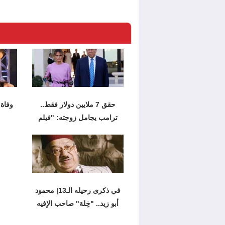
حقق 7 ملايين دولار فقط..
وفاة 
ترامب يجامل زوجته: "فيلم
ميلانيا"
في ذكرى رحيله الـ13| محمود
أبو زيد.. "خِلة" صاحب الإفيه