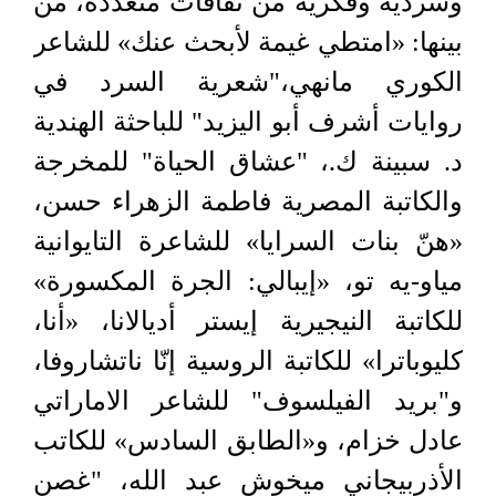
وسردية وفكرية من ثقافات متعددة، من
بينها: «امتطي غيمة لأبحث عنك» للشاعر
الكوري مانهي،"شعرية السرد في
روايات أشرف أبو اليزيد" للباحثة الهندية
د. سبينة ك.، "عشاق الحياة" للمخرجة
والكاتبة المصرية فاطمة الزهراء حسن،
«هنّ بنات السرايا» للشاعرة التايوانية
مياو-يه تو، «إيبالي: الجرة المكسورة»
للكاتبة النيجيرية إيستر أديالانا، «أنا،
كليوباترا» للكاتبة الروسية إنّا ناتشاروفا،
و"بريد الفيلسوف" للشاعر الاماراتي
عادل خزام، و«الطابق السادس» للكاتب
الأذربيجاني ميخوش عبد الله، "غصن