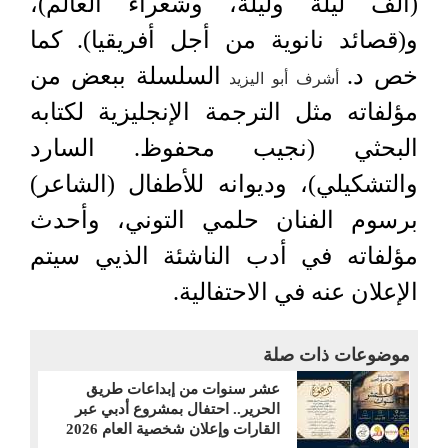
(ألف ليلة وليلة، وشعراء العالم)،
و(قصائد نانوية من أجل أفريقيا). كما
خص د.
السلسلة ببعض من
أشرف أبو اليزيد
مؤلفاته مثل الترجمة الإنجليزية لكتابه
البحثي (نجيب محفوظ. السارد
والتشكيلي)، وديوانه للأطفال (الشاعر)
برسوم الفنان حلمي التوني، وأحدث
مؤلفاته في أدب الناشئة الذيي سيتم
الإعلان عنه في الاحتفالية.
موضوعات ذات صلة
عشر سنوات من إبداعات طريق
الحرير.. احتفال بمشروع أدبي عبر
القارات وإعلان شخصية العام 2026