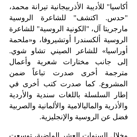
أكاسيا" للأديبة الأذربيجانية تيرانة محمد،
"حدس. اكتشف" للشاعرة الروسية
مارجريتا آل، "الكونية الروسية" للشاعرة
الروسية ألكسندرا أوتشيروفا، و«ملحمة
أوراسيا» للشاعر الصيني تشاو شوي.
إلى جانب مختارات شعرية وأعمال
مترجمة أخرى صدرت تباعاً ضمن
المشروع. كما صدرت كتب أخرى في
إطار السلسلة باللغات سندية والأردية
والأذرية والماليالامية والألمانية والصربية
فضل عن الروسية والإنجليزية.
وخلال السنوات العشر الماضية، توسعت