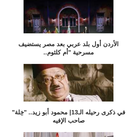
الأردن أول بلد عربي بعد مصر يستضيف
مسرحية "أم كلثوم..
في ذكرى رحيله الـ13| محمود أبو زيد.. "خِلة"
صاحب الإفيه